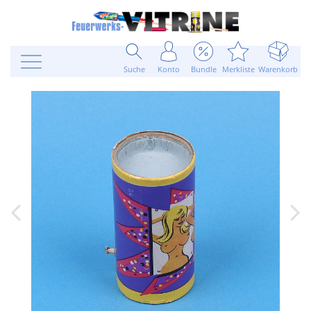
Suche
Konto
Bundle
Merkliste
Warenkorb