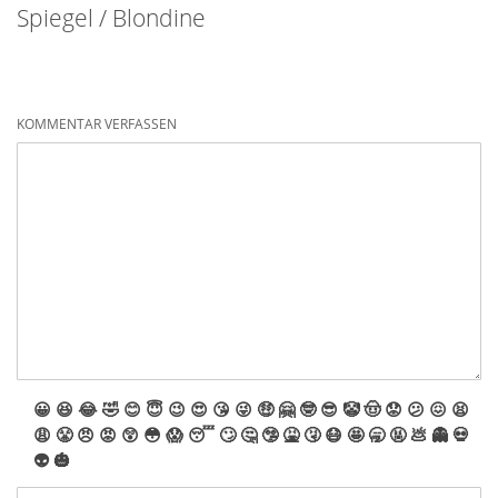
Spiegel / Blondine
KOMMENTAR VERFASSEN
😀
😆
😂
🤣
😊
😇
😉
😍
😘
😜
🤑
🤗
🤓
😎
🤡
🤠
😟
😕
😖
😫
😩
😤
😠
😡
😲
😳
😱
😴
🙄
🤔
🤥
🤮
🤧
😷
🤩
🥱
🤬
💩
👻
💀
👽
🎃