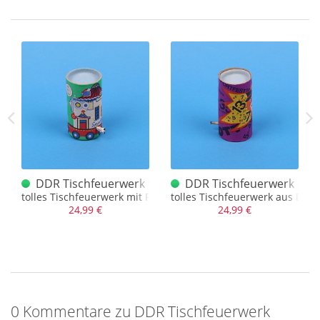
DDR
Tischfeuerwerk fällt in direkt in die Rubrik
"Feuerwerkskörper", wir lassen offen, wie die Beschaffent
jedes einzelnen Artikels ist.
Seltenes Tischfeuerwerk aus der 1.20 Mark Serie. Die
Blondine vor dem Spiegel. Da die Welt und deren Produkte
lange nicht so sexualisiert war wir heute, hat selbst bei der
Darstellung durchaus was zum Kichern gehabt. Achtung, das
Tischfeuerwerk kann unbenutzt, abgeschossen oder leer
gemacht sein.
Straßenverkehr
DDR Tischfeuerwerk Spielhaus
DDR Tischfeuerwerk Lott
tolles Tischfeuerwerk mit Puzzle
tolles Tischfeuerwerk aus DDR Z
24,99 €
24,99 €
0 Kommentare zu DDR Tischfeuerwerk