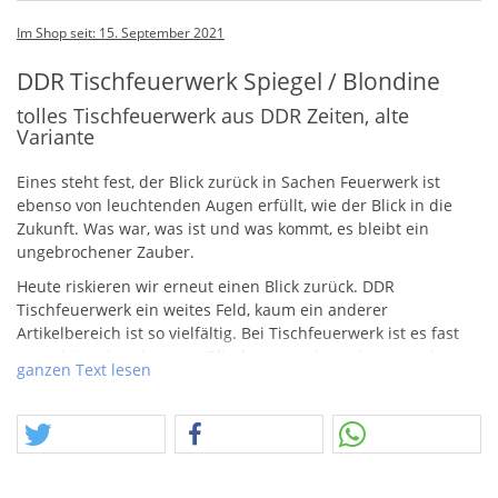
Im Shop seit: 15. September 2021
DDR Tischfeuerwerk Spiegel / Blondine
tolles Tischfeuerwerk aus DDR Zeiten, alte
Variante
Eines steht fest, der Blick zurück in Sachen Feuerwerk ist
ebenso von leuchtenden Augen erfüllt, wie der Blick in die
Zukunft. Was war, was ist und was kommt, es bleibt ein
ungebrochener Zauber.
Heute riskieren wir erneut einen Blick zurück.
DDR
Tischfeuerwerk ein weites Feld, kaum ein anderer
Artikelbereich ist so vielfältig. Bei Tischfeuerwerk ist es fast
unwichtig, ob unbenutzt, Blindgänger, abgeschossen oder
ganzen Text lesen
leergemacht – altes Tischfeuerwerk erfreut ungezündet mind.
genauso intensiv, als wenn man der Lunte Feuer gibt. Der
magischste Moment besteht doch darin, nicht zu wissen was
rauskommt, die Kurve der Emotion fällt ab, so bald der Deckel
nach oben steigt.