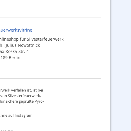
euerwerksvitrine
lineshop für Silvesterfeuerwerk
h.: Julius Nowottnick
x-Koska-Str. 4
189 Berlin
werk verfallen ist, ist bei
d von
Silvesterfeuerwerk
,
ur sichere geprüfte Pyro-
rine auf Instagram
rbehalten