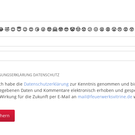
😂
🤣
😊
😇
😉
😍
😘
😜
🤑
🤗
🤓
😎
🤡
🤠
😟
😕
😖
😫
😩
😤
😠
😡
😲
IGUNGSERKLÄRUNG DATENSCHUTZ
ich habe die
Datenschutzerklärung
zur Kenntnis genommen und bin 
egebenen Daten und Kommentare elektronisch erhoben und gespeic
 Wirkung für die Zukunft per E-Mail an
mail@feuerwerksvitrine.de
w
chern