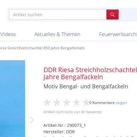
e
n anderen
e
tellen
Anzündhilfen
Bombenrohre
Ladenverkauf 2023
Auftragsbestätigung
Poster und 
Feuerwerk im
Nicht lieferb
Broekhoff
BVBA Belgien
BVD
Cafferata Vuurwe
ourismus
Feuerwerk T1
Batterien
20 Jahre Feuerwerksvitrine
Altersnachweis
Streich- und
Sammlertref
Gewerbetrei
BKV Vuurwerk
Blackboxx
Bo Peep
Bothmer Pyr
mpressionen
Schallerzeuger P1
Knallkörper
Ladenverkauf 2024
Bestellschluss
Schachteln u
Ausnahmege
Versanddien
Fireworks
Apel Feuerwerk
Argento Feuerwerk
A
t
lichkeiten
Jugendfeuerwerk
Raketen
Ladenverkauf 2025
Bestellablauf
Scherzartikel
Hochzeitsfeu
Lieferzeiten 
Adam\'s Fireworks
Alba Feuerwerk
Albert Feue
Videos
Aktuelles & Themen
Feuerwerksarch
esa Streichholzschachtel 850 Jahre Bengalfackeln
DDR Riesa Streichholzschachtel
Jahre Bengalfackeln
Motiv Bengal- und Bengalfackeln
0 Kommentare
zeigen
Artikel noch nicht von dir bewertet
Artikel-Nr.: 290073_1
Hersteller: DDR