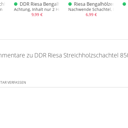
re Stadtwappen
chholzschachtel 850 Jahre Wunderkerzen
DDR Riesa Bengalhölzer Bengalen ROT
Riesa Bengalhölzer Grün
en
Achtung, Inhalt nur 2 Hölzer
Nachwende Schachtel, DDR Prod
9,99 €
6,99 €
mentare zu DDR Riesa Streichholzschachtel 850
AR VERFASSEN