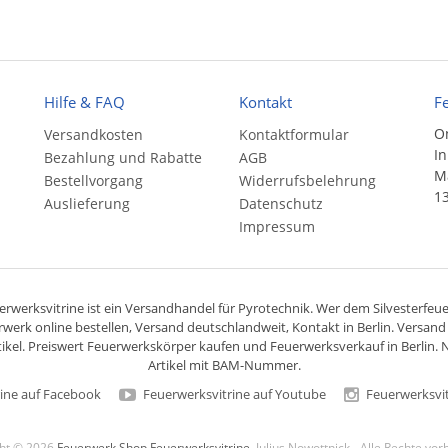
Hilfe & FAQ
Kontakt
F
On
Versandkosten
Kontaktformular
In
Bezahlung und Rabatte
AGB
Ma
Bestellvorgang
Widerrufsbelehrung
13
Auslieferung
Datenschutz
Impressum
rwerksvitrine ist ein
Versandhandel
für
Pyrotechnik
. Wer dem Silvesterfeuer
rwerk online bestellen,
Versand deutschlandweit
, Kontakt in Berlin. Versan
ikel. Preiswert
Feuerwerkskörper
kaufen und Feuerwerksverkauf in Berlin. N
Artikel mit BAM-Nummer.
ine auf Facebook
Feuerwerksvitrine auf Youtube
Feuerwerksvit
ght © 2026
Feuerwerk Shop Feuerwerksvitrine
, Julius Nowottnick - Alle Rechte vo