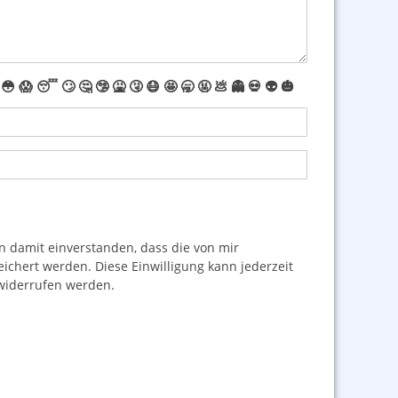
😳
😱
😴
🙄
🤔
🤥
🤮
🤧
😷
🤩
🥱
🤬
💩
👻
💀
👽
🎃
damit einverstanden, dass die von mir
hert werden. Diese Einwilligung kann jederzeit
iderrufen werden.