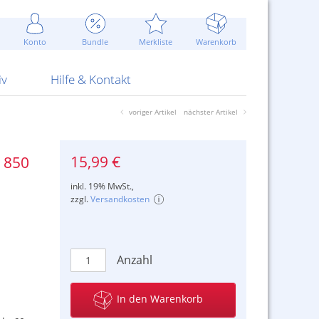
Werbung
 Jahr
are Artikel
Best of Sommeraktionen!
Widerrufsbelehrung
rk
Carl
 Bengalhölzer
fen
bende
Sommerpreise u.v.m.
AGB
otechnik
Konto
Bundle
Merkliste
Warenkorb
nd Attrappen
nehmigung
ste
Blitzschnell...
Kontaktformular
RS Pirotecnia
 und Pistolen
erwerk
& -gebiete
Über uns
werk
Alpha
iv
Hilfe & Kontakt
voriger Artikel
nächster Artikel
15,99 €
 850
inkl. 19% MwSt.,
zzgl.
Versandkosten
Anzahl
In den Warenkorb