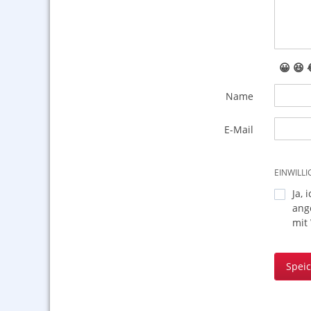
😀
😆
Name
E-Mail
EINWILL
Ja, 
ang
mit
Spei