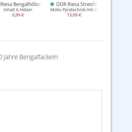
Riesa Bengalhölzer Rot Nachwende
DDR Riesa Streichholzschachtel 8
Riesa Ba
uktion, Inhalt 6 Stück
Inhalt 6 Hölzer
Motiv Pyrotechnik mit dem berühmten Fi
echter Bake
6,99 €
15,99 €
22,9
15,0
 Jahre Bengalfackeln