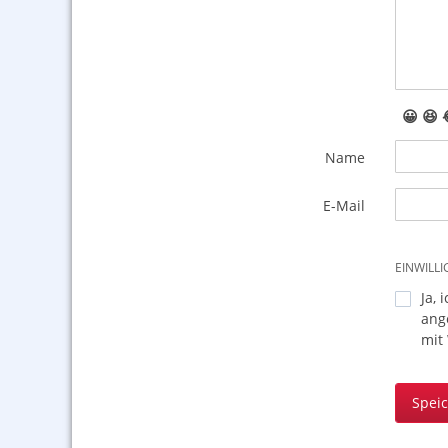
😀
😆
Name
E-Mail
EINWILL
Ja, 
ang
mit
Spei