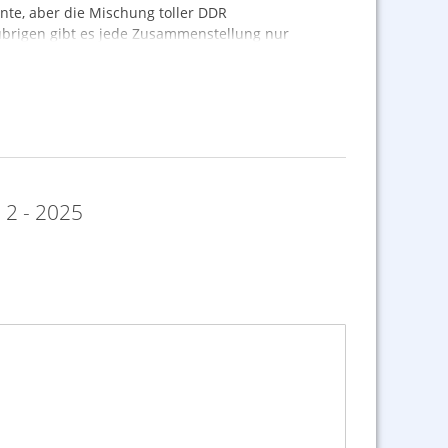
nte, aber die Mischung toller
DDR
 übrigen gibt es jede Zusammenstellung nur
 euch vom Wimmelbild begeistern.
 2 - 2025
tion bei uns bleiben – sieht gut aus.