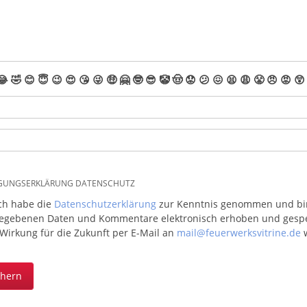
😂
🤣
😊
😇
😉
😍
😘
😜
🤑
🤗
🤓
😎
🤡
🤠
😟
😕
😖
😫
😩
😤
😠
😡
😲
IGUNGSERKLÄRUNG DATENSCHUTZ
ich habe die
Datenschutzerklärung
zur Kenntnis genommen und bin 
egebenen Daten und Kommentare elektronisch erhoben und gespeic
 Wirkung für die Zukunft per E-Mail an
mail@feuerwerksvitrine.de
w
chern