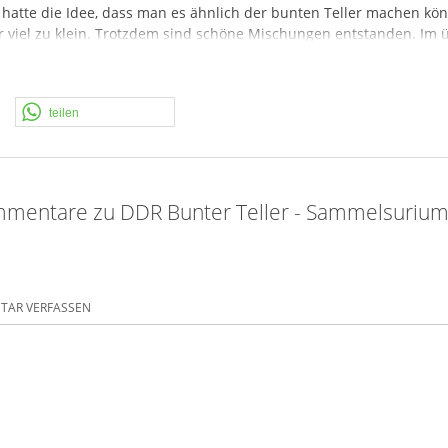
h hatte die Idee, dass man es ähnlich der bunten Teller machen kön
er viel zu klein. Trotzdem sind schöne Mischungen entstanden. Im
ik "Feuerwerkskörper", da oft die Artikel noch original sind. Lasst
teilen
eln
mentare zu DDR Bunter Teller - Sammelsurium
 Raketen, Knallrakete Silberschweif, Tornado und Sternrakete
R
– Einleger.
 die großen Mini "Fan" Wunderkerzen
 der war Platz für 20 Stück
AR VERFASSEN
ie Mischung entscheiden, ansonsten kann das auch gerne als Dekora