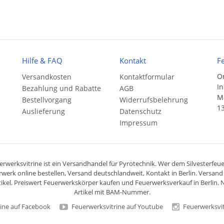
Hilfe & FAQ
Kontakt
F
On
Versandkosten
Kontaktformular
In
Bezahlung und Rabatte
AGB
Ma
Bestellvorgang
Widerrufsbelehrung
13
Auslieferung
Datenschutz
Impressum
rwerksvitrine ist ein
Versandhandel
für
Pyrotechnik
. Wer dem Silvesterfeuer
rwerk online bestellen,
Versand deutschlandweit
, Kontakt in Berlin. Versan
ikel. Preiswert
Feuerwerkskörper
kaufen und Feuerwerksverkauf in Berlin. N
Artikel mit BAM-Nummer.
ine auf Facebook
Feuerwerksvitrine auf Youtube
Feuerwerksvit