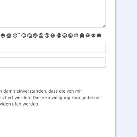
😳
😱
😴
🙄
🤔
🤥
🤮
🤧
😷
🤩
🥱
🤬
💩
👻
💀
👽
🎃
damit einverstanden, dass die von mir
hert werden. Diese Einwilligung kann jederzeit
iderrufen werden.