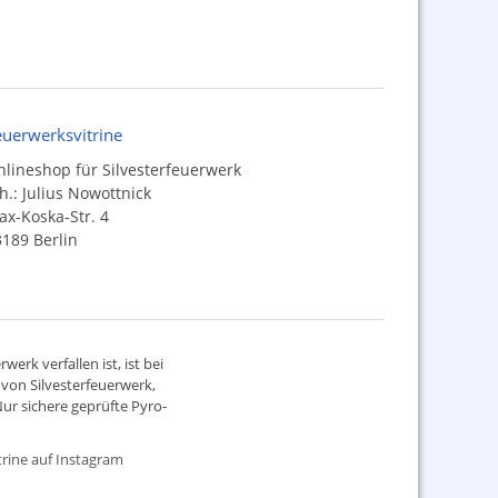
euerwerksvitrine
lineshop für Silvesterfeuerwerk
h.: Julius Nowottnick
x-Koska-Str. 4
189 Berlin
werk verfallen ist, ist bei
d von
Silvesterfeuerwerk
,
ur sichere geprüfte Pyro-
rine auf Instagram