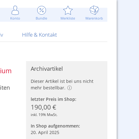
Werbung
 Jahr
are Artikel
Best of Sommeraktionen!
Widerrufsbelehrung
rk
Carl
 Bengalhölzer
fen
bende
Sommerpreise u.v.m.
AGB
otechnik
Konto
Bundle
Merkliste
Warenkorb
nd Attrappen
nehmigung
ste
Blitzschnell...
Kontaktformular
RS Pirotecnia
 und Pistolen
erwerk
& -gebiete
Über uns
werk
Alpha
iv
Hilfe & Kontakt
Archivartikel
rium
Dieser Artikel ist bei uns nicht
iten
mehr bestellbar.
letzter Preis im Shop:
190,00 €
inkl. 19% MwSt.
In Shop aufgenommen:
20. April 2025