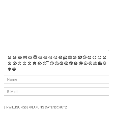
😀
😆
😂
🤣
😊
😇
😉
😍
😘
😜
🤑
🤗
🤓
😎
🤡
🤠
😟
😕
😖
😫
😩
😤
😠
😡
😲
😳
😱
😴
🙄
🤔
🤥
🤮
🤧
😷
🤩
🥱
🤬
💩
👻
💀
👽
🎃
EINWILLIGUNGSERKLÄRUNG DATENSCHUTZ