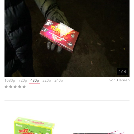
1:14
vor 3 Jahren
1080p
720p
480p
320p
240p