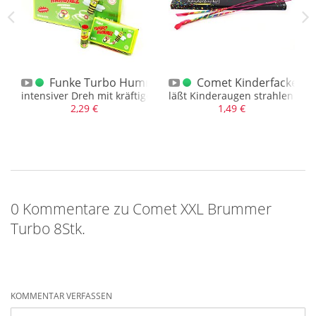
r Schachtel
Funke Turbo Hummeln 6er
Comet Kinderfackeln
denen Farben
intensiver Dreh mit kräftigen Farben
läßt Kinderaugen strahlen und
2,29 €
1,49 €
0 Kommentare zu Comet XXL Brummer
Turbo 8Stk.
KOMMENTAR VERFASSEN