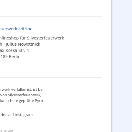
euerwerksvitrine
lineshop für Silvesterfeuerwerk
h.: Julius Nowottnick
x-Koska-Str. 4
189 Berlin
werk verfallen ist, ist bei
d von
Silvesterfeuerwerk
,
ur sichere geprüfte Pyro-
rine auf Instagram
rbehalten