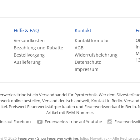
Hilfe & FAQ
Kontakt
F
On
Versandkosten
Kontaktformular
In
Bezahlung und Rabatte
AGB
Ma
Bestellvorgang
Widerrufsbelehrung
13
Auslieferung
Datenschutz
Impressum
rwerksvitrine ist ein
Versandhandel
für
Pyrotechnik
. Wer dem Silvesterfeuer
rwerk online bestellen,
Versand deutschlandweit
, Kontakt in Berlin. Versan
ikel. Preiswert
Feuerwerkskörper
kaufen und Feuerwerksverkauf in Berlin. N
Artikel mit BAM-Nummer.
ine auf Facebook
Feuerwerksvitrine auf Youtube
Feuerwerksvit
ght © 2026
Feuerwerk Shop Feuerwerksvitrine
, Julius Nowottnick - Alle Rechte vo