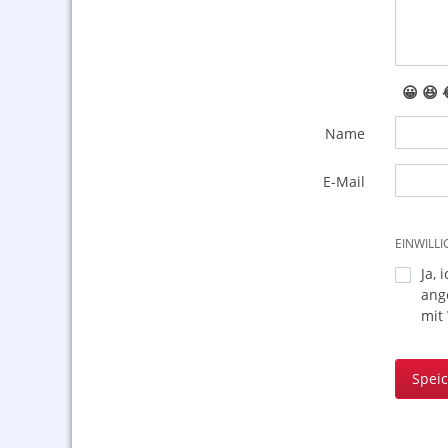
😀
😆
Name
E-Mail
EINWILL
Ja, 
ang
mit
Spei