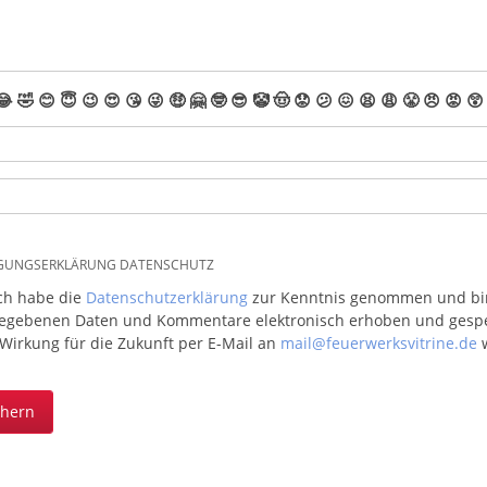
😂
🤣
😊
😇
😉
😍
😘
😜
🤑
🤗
🤓
😎
🤡
🤠
😟
😕
😖
😫
😩
😤
😠
😡
😲
IGUNGSERKLÄRUNG DATENSCHUTZ
ich habe die
Datenschutzerklärung
zur Kenntnis genommen und bin 
egebenen Daten und Kommentare elektronisch erhoben und gespeic
 Wirkung für die Zukunft per E-Mail an
mail@feuerwerksvitrine.de
w
chern