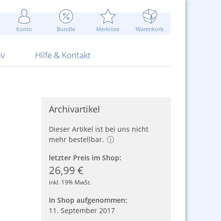
Werbung
 Jahr
are Artikel
Best of Sommeraktionen!
Widerrufsbelehrung
rk
Carl
 Bengalhölzer
fen
bende
Sommerpreise u.v.m.
AGB
otechnik
Konto
Bundle
Merkliste
Warenkorb
nd Attrappen
nehmigung
ste
Blitzschnell...
Kontaktformular
RS Pirotecnia
 und Pistolen
erwerk
& -gebiete
Über uns
werk
Alpha
iv
Hilfe & Kontakt
Archivartikel
Dieser Artikel ist bei uns nicht
mehr bestellbar.
letzter Preis im Shop:
26,99 €
inkl. 19% MwSt.
In Shop aufgenommen:
11. September 2017