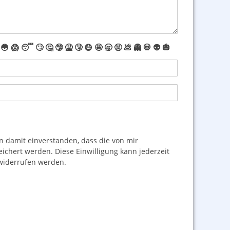
😳
😱
😴
🙄
🤔
🤥
🤮
🤧
😷
🤩
🥱
🤬
💩
👻
💀
👽
🎃
damit einverstanden, dass die von mir
hert werden. Diese Einwilligung kann jederzeit
iderrufen werden.