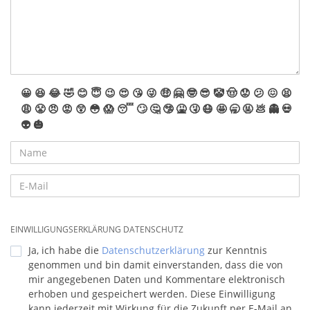
😀
😆
😂
🤣
😊
😇
😉
😍
😘
😜
🤑
🤗
🤓
😎
🤡
🤠
😟
😕
😖
😫
😩
😤
😠
😡
😲
😳
😱
😴
🙄
🤔
🤥
🤮
🤧
😷
🤩
🥱
🤬
💩
👻
💀
👽
🎃
EINWILLIGUNGSERKLÄRUNG DATENSCHUTZ
Ja, ich habe die
Datenschutzerklärung
zur Kenntnis
genommen und bin damit einverstanden, dass die von
mir angegebenen Daten und Kommentare elektronisch
erhoben und gespeichert werden. Diese Einwilligung
kann jederzeit mit Wirkung für die Zukunft per E-Mail an