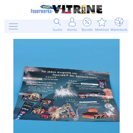
Suche
Konto
Bundle
Merkliste
Warenkorb