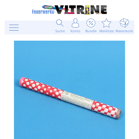
Suche
Konto
Bundle
Merkliste
Warenkorb