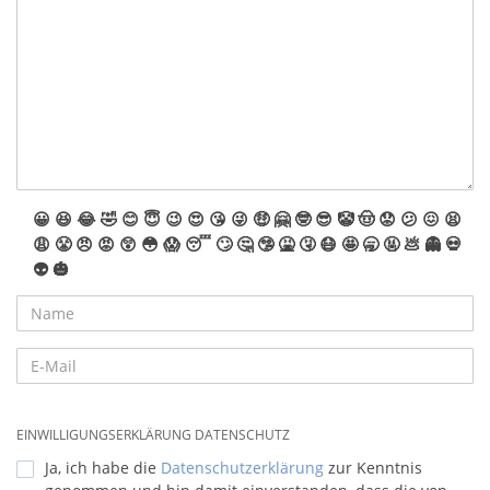
😀
😆
😂
🤣
😊
😇
😉
😍
😘
😜
🤑
🤗
🤓
😎
🤡
🤠
😟
😕
😖
😫
😩
😤
😠
😡
😲
😳
😱
😴
🙄
🤔
🤥
🤮
🤧
😷
🤩
🥱
🤬
💩
👻
💀
👽
🎃
EINWILLIGUNGSERKLÄRUNG DATENSCHUTZ
Ja, ich habe die
Datenschutzerklärung
zur Kenntnis