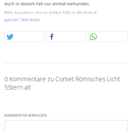
Auch in diesem Fall nur einmal vorhanden.
Bitte beachten, dieser Artikel fällt in die Rubrik
"Feuerwerkskörper" die nicht mehr funktionieren. Weitere
ganzen Text lesen
Informationen finden Sie in der Rubrikbeschreibung.
0 Kommentare zu Comet Römisches Licht
5Stern alt
KOMMENTAR VERFASSEN