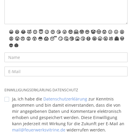
😀
😆
😂
🤣
😊
😇
😉
😍
😘
😜
🤑
🤗
🤓
😎
🤡
🤠
😟
😕
😖
😫
😩
😤
😠
😡
😲
😳
😱
😴
🙄
🤔
🤥
🤮
🤧
😷
🤩
🥱
🤬
💩
👻
💀
👽
🎃
EINWILLIGUNGSERKLÄRUNG DATENSCHUTZ
Ja, ich habe die
Datenschutzerklärung
zur Kenntnis
genommen und bin damit einverstanden, dass die von
mir angegebenen Daten und Kommentare elektronisch
erhoben und gespeichert werden. Diese Einwilligung
kann jederzeit mit Wirkung für die Zukunft per E-Mail an
mail@feuerwerksvitrine.de
widerrufen werden.