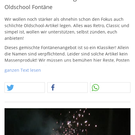
Oldschool Fontäne
Wir wollen noch stärker als ohnehin schon den Fokus auch
schlichte Oldschool-Artikel legen. Alles was Retro, Classic und
simpel ist, wollen wir unterstützen, selbst zünden, euch
anbieten!
Dieses gemischte Fontänenangebot ist so ein Klassiker! Allein
die Namen sind verpflichtend. Leider sind solche Artikel kein
Massenprodukt! Wir müssen uns bemühen hier Reste, Posten
oder anderweitige Kleinstmengen zu bekommen, damit diese
ganzen Text lesen
neue Rubrik mit Leben gefüllt werden kann!
Der Lieferumfang enthält immer eine Fontäne, die Lieferung
ist freibleibend. Es können auch andere Fontänen
ausgeliefert werden, welche aber auch in dieses Spektrum
passt. Als neuer Zugang kann bei diesem Angebot auch die
Comet Musik Fontäne zur Auslieferung kommen.