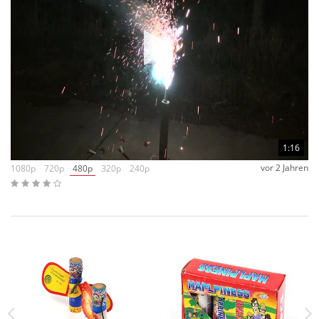
1:16
vor 2 Jahren
1080p
720p
480p
320p
240p