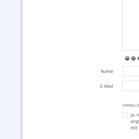
😀
😆
Name
E-Mail
EINWILL
Ja, 
ang
mit