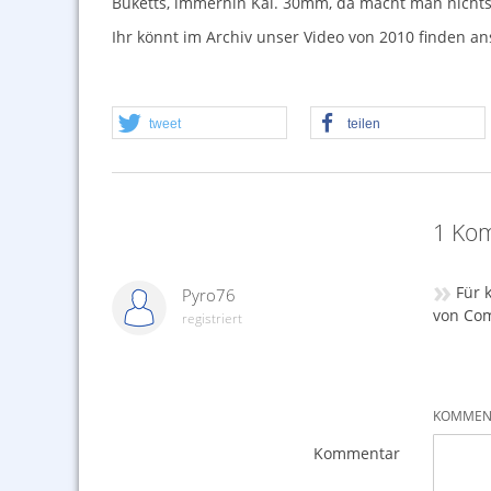
Buketts, immerhin Kal. 30mm, da macht man nichts 
Ihr könnt im Archiv unser Video von 2010 finden a
tweet
teilen
1 Kom
»
Für 
Pyro76
von Com
registriert
KOMMENT
Kommentar