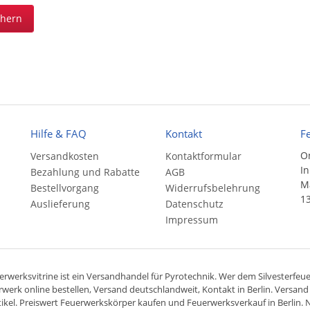
chern
Hilfe & FAQ
Kontakt
F
On
Versandkosten
Kontaktformular
In
Bezahlung und Rabatte
AGB
Ma
Bestellvorgang
Widerrufsbelehrung
13
Auslieferung
Datenschutz
Impressum
rwerksvitrine ist ein
Versandhandel
für
Pyrotechnik
. Wer dem Silvesterfeuer
rwerk online bestellen,
Versand deutschlandweit
, Kontakt in Berlin. Versan
ikel. Preiswert
Feuerwerkskörper
kaufen und Feuerwerksverkauf in Berlin. N