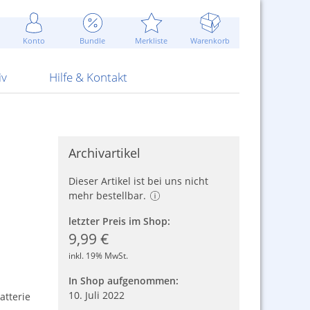
Werbung
 Jahr
are Artikel
Best of Sommeraktionen!
Widerrufsbelehrung
rk
Carl
 Bengalhölzer
fen
bende
Sommerpreise u.v.m.
AGB
otechnik
Konto
Bundle
Merkliste
Warenkorb
nd Attrappen
nehmigung
ste
Blitzschnell...
Kontaktformular
RS Pirotecnia
 und Pistolen
erwerk
& -gebiete
Über uns
werk
Alpha
iv
Hilfe & Kontakt
Archivartikel
Dieser Artikel ist bei uns nicht
mehr bestellbar.
letzter Preis im Shop:
9,99 €
inkl. 19% MwSt.
In Shop aufgenommen:
10. Juli 2022
tterie