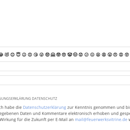
😂
🤣
😊
😇
😉
😍
😘
😜
🤑
🤗
🤓
😎
🤡
🤠
😟
😕
😖
😫
😩
😤
😠
😡
😲
IGUNGSERKLÄRUNG DATENSCHUTZ
ich habe die
Datenschutzerklärung
zur Kenntnis genommen und bin 
egebenen Daten und Kommentare elektronisch erhoben und gespeic
 Wirkung für die Zukunft per E-Mail an
mail@feuerwerksvitrine.de
w