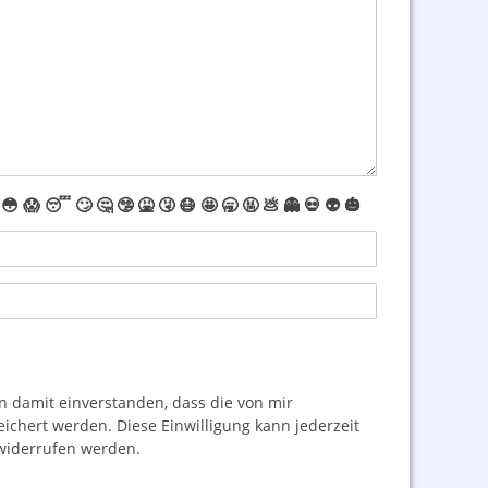
😳
😱
😴
🙄
🤔
🤥
🤮
🤧
😷
🤩
🥱
🤬
💩
👻
💀
👽
🎃
damit einverstanden, dass die von mir
hert werden. Diese Einwilligung kann jederzeit
iderrufen werden.