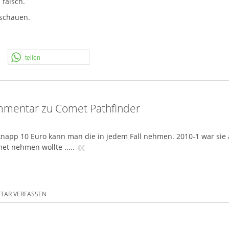
falsch.
nschauen.
teilen
mentar zu Comet Pathfinder
knapp 10 Euro kann man die in jedem Fall nehmen. 2010-1 war sie a
«
et nehmen wollte .....
AR VERFASSEN