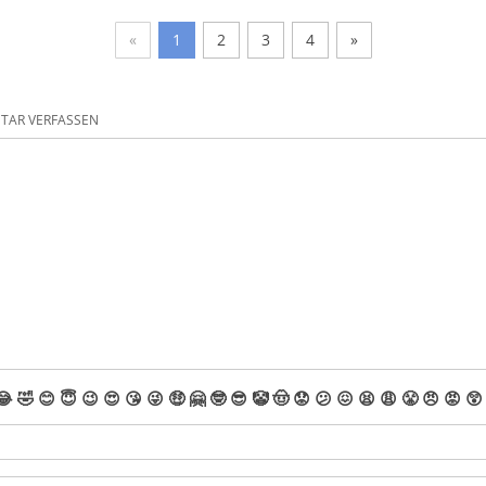
«
1
2
3
4
»
AR VERFASSEN
😂
🤣
😊
😇
😉
😍
😘
😜
🤑
🤗
🤓
😎
🤡
🤠
😟
😕
😖
😫
😩
😤
😠
😡
😲