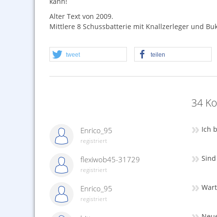
kann!
Alter Text von 2009.
Mittlere 8 Schussbatterie mit Knallzerleger und Bu
tweet
teilen
34 Ko
»
Ich 
Enrico_95
registriert
»
Sind
flexiwob45-31729
registriert
»
Wart
Enrico_95
registriert
»
Neue