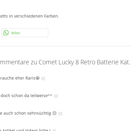
ketts in verschiedenen Farben.
teilen
mmentare zu Comet Lucky 8 Retro Batterie Kat.
«
brauche eher Raris🤩
«
 doch schon da teilweise^^
«
e auch schon sehnsüchtig 😕
«
 Artikel und Videos bitte !