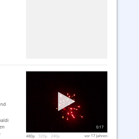
und
waldi
hen
0:17
n
vor 17 Jahren
480p
320p
240p