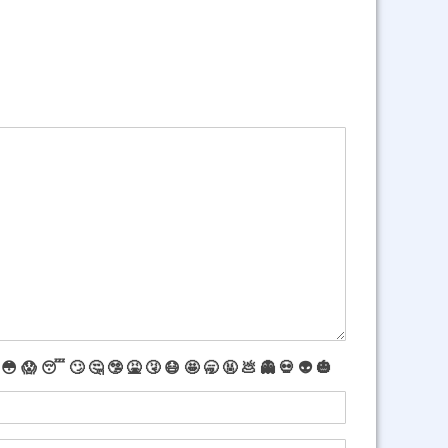
😳
😱
😴
🙄
🤔
🤥
🤮
🤧
😷
🤩
🥱
🤬
💩
👻
💀
👽
🎃