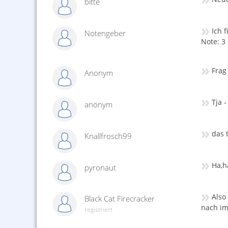
bitte
»
Ich 
Notengeber
Note: 3
»
Frag
Anonym
»
Tja -
anonym
»
das 
Knallfrosch99
»
Ha,h
pyronaut
»
Also
Black Cat Firecracker
nach im
registriert