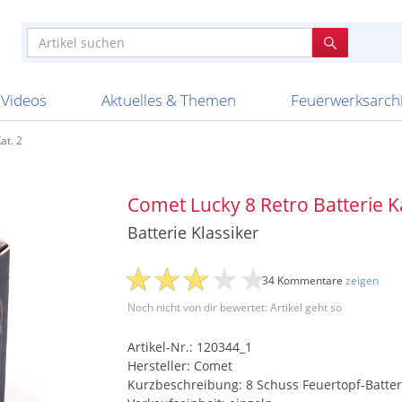
e
n anderen
e
tellen
Anzündhilfen
Bombenrohre
Ladenverkauf 2023
Auftragsbestätigung
Poster und 
Feuerwerk im
Nicht lieferb
Broekhoff
BVBA Belgien
BVD
Cafferata Vuurwe
ourismus
Feuerwerk T1
Batterien
20 Jahre Feuerwerksvitrine
Altersnachweis
Streich- und
Sammlertref
Gewerbetrei
BKV Vuurwerk
Blackboxx
Bo Peep
Bothmer Pyr
mpressionen
Schallerzeuger P1
Knallkörper
Ladenverkauf 2024
Bestellschluss
Schachteln u
Ausnahmege
Versanddien
Fireworks
Apel Feuerwerk
Argento Feuerwerk
A
t
lichkeiten
Jugendfeuerwerk
Raketen
Ladenverkauf 2025
Bestellablauf
Scherzartikel
Hochzeitsfeu
Lieferzeiten 
Adam\'s Fireworks
Alba Feuerwerk
Albert Feue
Videos
Aktuelles & Themen
Feuerwerksarch
at. 2
Comet Lucky 8 Retro Batterie Ka
Batterie Klassiker
34 Kommentare
zeigen
Noch nicht von dir bewertet: Artikel geht so
Artikel-Nr.: 120344_1
Hersteller: Comet
Kurzbeschreibung: 8 Schuss Feuertopf-Batter