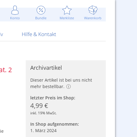
Werbung
 Jahr
are Artikel
Best of Sommeraktionen!
Widerrufsbelehrung
rk
Carl
 Bengalhölzer
fen
bende
Sommerpreise u.v.m.
AGB
otechnik
Konto
Bundle
Merkliste
Warenkorb
nd Attrappen
nehmigung
ste
Blitzschnell...
Kontaktformular
RS Pirotecnia
 und Pistolen
erwerk
& -gebiete
Über uns
werk
Alpha
iv
Hilfe & Kontakt
Archivartikel
t. 2
Dieser Artikel ist bei uns nicht
mehr bestellbar.
letzter Preis im Shop:
4,99 €
inkl. 19% MwSt.
In Shop aufgenommen:
1. März 2024
ie