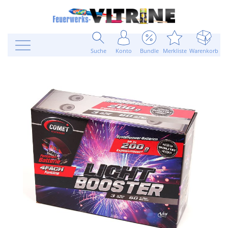
Suche
Konto
Bundle
Merkliste
Warenkorb