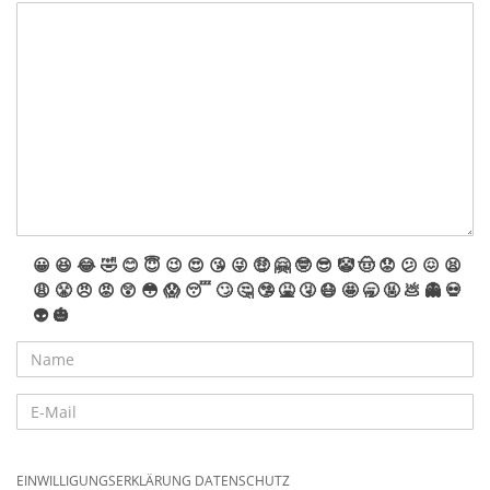
😀
😆
😂
🤣
😊
😇
😉
😍
😘
😜
🤑
🤗
🤓
😎
🤡
🤠
😟
😕
😖
😫
😩
😤
😠
😡
😲
😳
😱
😴
🙄
🤔
🤥
🤮
🤧
😷
🤩
🥱
🤬
💩
👻
💀
👽
🎃
EINWILLIGUNGSERKLÄRUNG DATENSCHUTZ