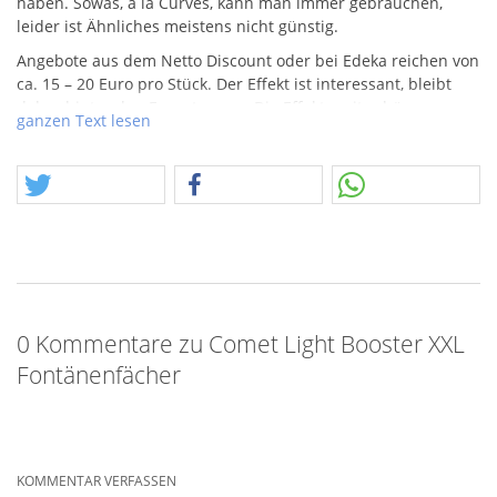
haben. Sowas, a la Curves, kann man immer gebrauchen,
leider ist Ähnliches meistens nicht günstig.
Angebote aus dem Netto Discount oder bei Edeka reichen von
ca. 15 – 20 Euro pro Stück. Der Effekt ist interessant, bleibt
daber hinter den Erwartungen. Die Effekte mit schönen
ganzen Text lesen
Silberfedern, zu Brokat mit roten Blinkern kommen irgend wie
nicht groß raus und das ist wahrsten Sinne des Wortes. Die
Effekte liegen teilweise am Boden, vielleicht ist es sinnvoller
den Artigel erhöht zu stellen. Ein amtliches Crackling Finale
rettet die etwas schwache Leistung zu Beginn.
Der September 2025 wird auch zum Monat vergessener
Stücke aus dem Lager! Vieles liegt schon länger und ist oft
nur ein Rest. Im Monat Sept. 25 wollen wir den Dingen daher
ein neues Zuhause gönnen…. Also…. gönnt Euch..!
0 Kommentare zu Comet Light Booster XXL
Fontänenfächer
KOMMENTAR VERFASSEN