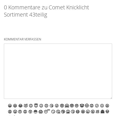
0 Kommentare zu Comet Knicklicht
Sortiment 43teilig
KOMMENTAR VERFASSEN
😀
😆
😂
🤣
😊
😇
😉
😍
😘
😜
🤑
🤗
🤓
😎
🤡
🤠
😟
😕
😖
😫
😩
😤
😠
😡
😲
😳
😱
😴
🙄
🤔
🤥
🤮
🤧
😷
🤩
🥱
🤬
💩
👻
💀