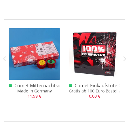
wollen. Allen gefakten Umfragen zum Trotz. Die
Discounterfilialen werden eine so deutliche Rückmeldung an
Konzernleitungen geben, dass unwahrschein bis
ausgeschlossen ist, dass z.b. Aldi und Lidl in Deutschland das
Thema fallen lassen werden und auch die haben Lobbyisten
installiert.
So bemühen wir ein Fabelwesen um unserer
Momentaufnahme Ausdruck zu verleihen – der Phönix aus
der Asche 2023! Willkommen!
timent
Comet Mitternachtsvase
Comet Einkaufstüte Grati
t mit unzähligen Fontänen
Made in Germany
Gratis ab 100 Euro Bestellwert
11,99 €
0,00 €