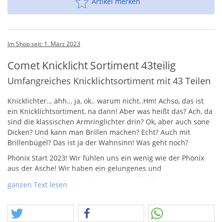
Artikel merken
Im Shop seit: 1. März 2023
Comet Knicklicht Sortiment 43teilig
Umfangreiches Knicklichtsortiment mit 43 Teilen
Knicklichter… ähh… ja, ok.. warum nicht..Hm! Achso, das ist
ein Knicklichtsortiment, na dann! Aber was heißt das? Ach, da
sind die klassischen Armringlichter drin? Ok, aber auch sone
Dicken? Und kann man Brillen machen? Echt? Auch mit
Brillenbügel? Das ist ja der Wahnsinn! Was geht noch?
Phönix Start 2023! Wir fühlen uns ein wenig wie der Phönix
aus der Asche! Wir haben ein gelungenes und
stattgefundenes Silvester hinter uns.
KEIN
Tag in den letzten
ganzen Text lesen
3 Jahren war besser, um das so zu sehen, muss man kein
Feuerwerksfreak sein. Aber auch der Blick in die Zukunft ist in
Sachen Feuerwerk kurzfristig entspannter als noch zuletzt.
Die Menschen haben deutlich gezeigt, dass sie Feuerwerk