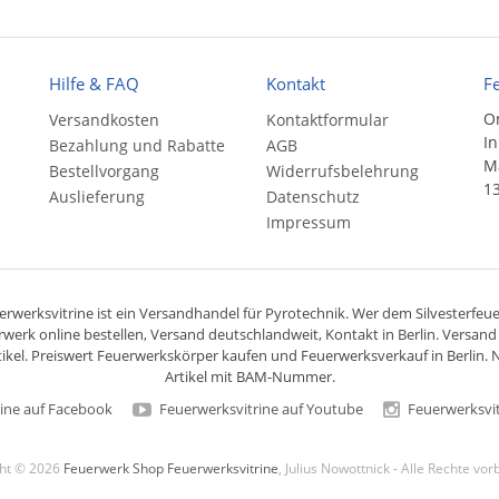
Hilfe & FAQ
Kontakt
F
On
Versandkosten
Kontaktformular
In
Bezahlung und Rabatte
AGB
Ma
Bestellvorgang
Widerrufsbelehrung
13
Auslieferung
Datenschutz
Impressum
rwerksvitrine ist ein
Versandhandel
für
Pyrotechnik
. Wer dem Silvesterfeuer
rwerk online bestellen,
Versand deutschlandweit
, Kontakt in Berlin. Versan
ikel. Preiswert
Feuerwerkskörper
kaufen und Feuerwerksverkauf in Berlin. N
Artikel mit BAM-Nummer.
ine auf Facebook
Feuerwerksvitrine auf Youtube
Feuerwerksvit
ght © 2026
Feuerwerk Shop Feuerwerksvitrine
, Julius Nowottnick - Alle Rechte vo