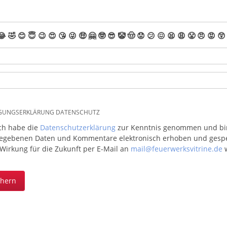
😂
🤣
😊
😇
😉
😍
😘
😜
🤑
🤗
🤓
😎
🤡
🤠
😟
😕
😖
😫
😩
😤
😠
😡
😲
IGUNGSERKLÄRUNG DATENSCHUTZ
ich habe die
Datenschutzerklärung
zur Kenntnis genommen und bin 
egebenen Daten und Kommentare elektronisch erhoben und gespeic
 Wirkung für die Zukunft per E-Mail an
mail@feuerwerksvitrine.de
w
chern