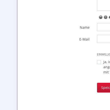
😀
😆
Name
E-Mail
EINWILL
Ja, 
ang
mit
Spei