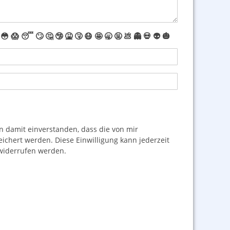
😳
😱
😴
🙄
🤔
🤥
🤮
🤧
😷
🤩
🥱
🤬
💩
👻
💀
👽
🎃
damit einverstanden, dass die von mir
hert werden. Diese Einwilligung kann jederzeit
iderrufen werden.