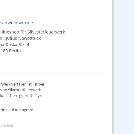
euerwerksvitrine
lineshop für Silvesterfeuerwerk
h.: Julius Nowottnick
x-Koska-Str. 4
189 Berlin
werk verfallen ist, ist bei
d von
Silvesterfeuerwerk
,
ur sichere geprüfte Pyro-
rine auf Instagram
rbehalten