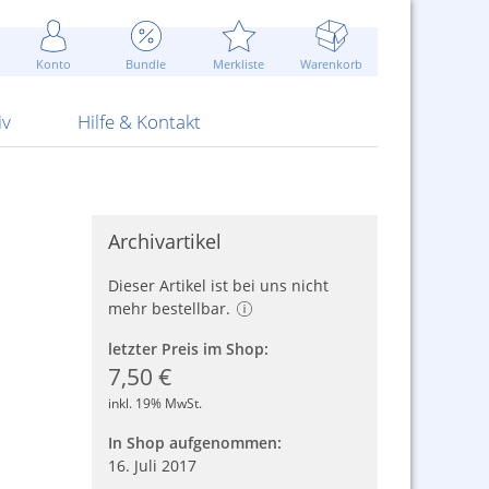
Werbung
 Jahr
are Artikel
Best of Sommeraktionen!
Widerrufsbelehrung
rk
Carl
 Bengalhölzer
fen
bende
Sommerpreise u.v.m.
AGB
otechnik
Konto
Bundle
Merkliste
Warenkorb
nd Attrappen
nehmigung
ste
Blitzschnell...
Kontaktformular
RS Pirotecnia
 und Pistolen
erwerk
& -gebiete
Über uns
werk
Alpha
iv
Hilfe & Kontakt
Archivartikel
Dieser Artikel ist bei uns nicht
mehr bestellbar.
letzter Preis im Shop:
7,50 €
inkl. 19% MwSt.
In Shop aufgenommen:
16. Juli 2017