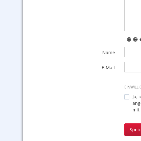
😀
😆
Name
E-Mail
EINWILL
Ja, 
ang
mit
Spei