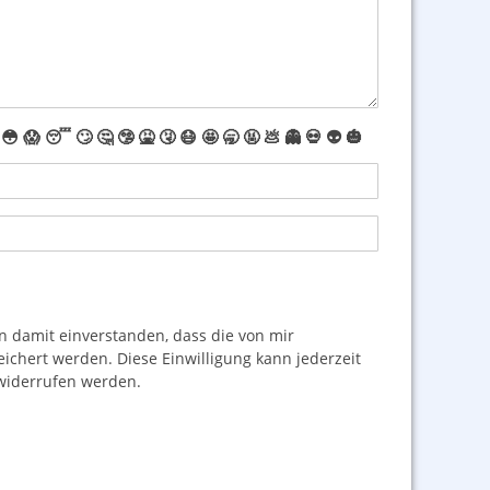
😳
😱
😴
🙄
🤔
🤥
🤮
🤧
😷
🤩
🥱
🤬
💩
👻
💀
👽
🎃
damit einverstanden, dass die von mir
hert werden. Diese Einwilligung kann jederzeit
iderrufen werden.