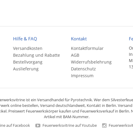
Hilfe & FAQ
Kontakt
F
On
Versandkosten
Kontaktformular
In
Bezahlung und Rabatte
AGB
Ma
Bestellvorgang
Widerrufsbelehrung
13
Auslieferung
Datenschutz
Impressum
rwerksvitrine ist ein
Versandhandel
für
Pyrotechnik
. Wer dem Silvesterfeuer
rwerk online bestellen,
Versand deutschlandweit
, Kontakt in Berlin. Versan
ikel. Preiswert
Feuerwerkskörper
kaufen und Feuerwerksverkauf in Berlin. N
Artikel mit BAM-Nummer.
ine auf Facebook
Feuerwerksvitrine auf Youtube
Feuerwerksvit