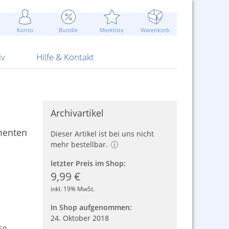
Werbung
 Jahr
are Artikel
Best of Sommeraktionen!
Widerrufsbelehrung
rk
Carl
 Bengalhölzer
fen
bende
Sommerpreise u.v.m.
AGB
otechnik
Konto
Bundle
Merkliste
Warenkorb
nd Attrappen
nehmigung
ste
Blitzschnell...
Kontaktformular
RS Pirotecnia
 und Pistolen
erwerk
& -gebiete
Über uns
werk
Alpha
iv
Hilfe & Kontakt
Archivartikel
menten
Dieser Artikel ist bei uns nicht
mehr bestellbar.
letzter Preis im Shop:
9,99 €
inkl. 19% MwSt.
In Shop aufgenommen:
24. Oktober 2018
50