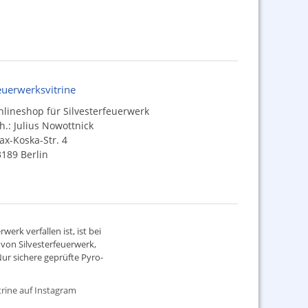
euerwerksvitrine
lineshop für Silvesterfeuerwerk
h.: Julius Nowottnick
x-Koska-Str. 4
189 Berlin
werk verfallen ist, ist bei
d von
Silvesterfeuerwerk
,
ur sichere geprüfte Pyro-
rine auf Instagram