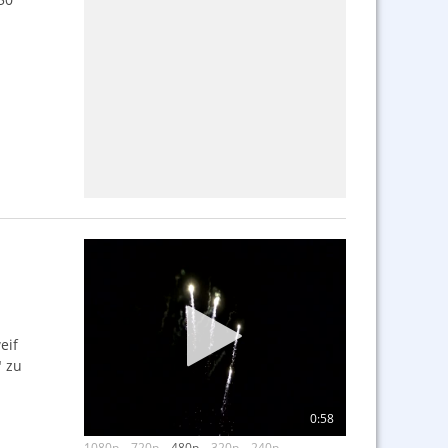
eif
" zu
0:58
1080p
720p
480p
320p
240p