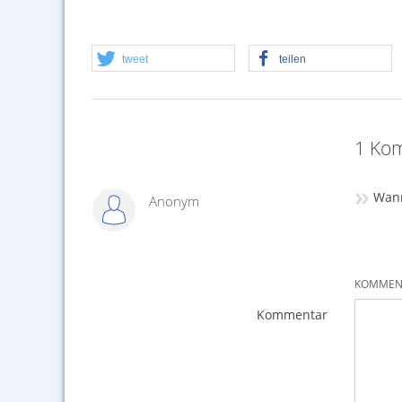
tweet
teilen
1 Kom
»
Wann
Anonym
KOMMENT
Kommentar