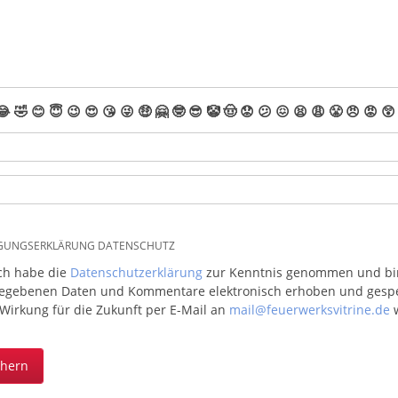
😂
🤣
😊
😇
😉
😍
😘
😜
🤑
🤗
🤓
😎
🤡
🤠
😟
😕
😖
😫
😩
😤
😠
😡
😲
IGUNGSERKLÄRUNG DATENSCHUTZ
ich habe die
Datenschutzerklärung
zur Kenntnis genommen und bin 
egebenen Daten und Kommentare elektronisch erhoben und gespeic
 Wirkung für die Zukunft per E-Mail an
mail@feuerwerksvitrine.de
w
chern