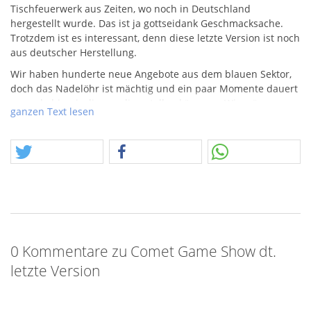
Tischfeuerwerk aus Zeiten, wo noch in Deutschland
hergestellt wurde. Das ist ja gottseidank Geschmacksache.
Trotzdem ist es interessant, denn diese letzte Version ist noch
aus deutscher Herstellung.
Wir haben hunderte neue Angebote aus dem blauen Sektor,
doch das Nadelöhr ist mächtig und ein paar Momente dauert
es noch, bis wir diese online stellen können… Wir müssen uns
ganzen Text lesen
also mit etwas weniger zu frieden geben. Doch für manche
ich weniger mehr.
Achtung, dieses Angebot fällt in die Rubrik
"Feuerwerkskörper".
0 Kommentare zu Comet Game Show dt.
letzte Version