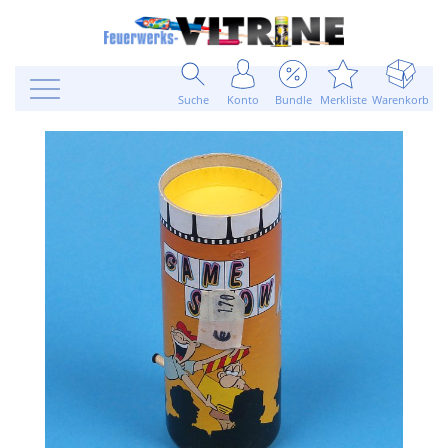
Suche
Konto
Bundle
Merkliste
Warenkorb