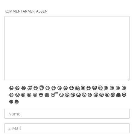
KOMMENTAR VERFASSEN
😀
😆
😂
🤣
😊
😇
😉
😍
😘
😜
🤑
🤗
🤓
😎
🤡
🤠
😟
😕
😖
😫
😩
😤
😠
😡
😲
😳
😱
😴
🙄
🤔
🤥
🤮
🤧
😷
🤩
🥱
🤬
💩
👻
💀
👽
🎃