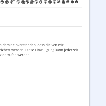
😳
😱
😴
🙄
🤔
🤥
🤮
🤧
😷
🤩
🥱
🤬
💩
👻
💀
👽
🎃
damit einverstanden, dass die von mir
hert werden. Diese Einwilligung kann jederzeit
iderrufen werden.