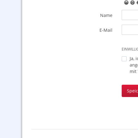
😀
😆
Name
E-Mail
EINWILL
Ja, 
ang
mit
Spei