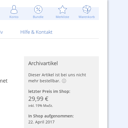
Werbung
 Jahr
are Artikel
Best of Sommeraktionen!
Widerrufsbelehrung
rk
Carl
 Bengalhölzer
fen
bende
Sommerpreise u.v.m.
AGB
otechnik
Konto
Bundle
Merkliste
Warenkorb
nd Attrappen
nehmigung
ste
Blitzschnell...
Kontaktformular
RS Pirotecnia
 und Pistolen
erwerk
& -gebiete
Über uns
werk
Alpha
iv
Hilfe & Kontakt
Archivartikel
Dieser Artikel ist bei uns nicht
met
mehr bestellbar.
letzter Preis im Shop:
29,99 €
inkl. 19% MwSt.
In Shop aufgenommen:
22. April 2017