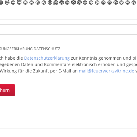
😂
🤣
😊
😇
😉
😍
😘
😜
🤑
🤗
🤓
😎
🤡
🤠
😟
😕
😖
😫
😩
😤
😠
😡
😲
IGUNGSERKLÄRUNG DATENSCHUTZ
ich habe die
Datenschutzerklärung
zur Kenntnis genommen und bin 
egebenen Daten und Kommentare elektronisch erhoben und gespeic
 Wirkung für die Zukunft per E-Mail an
mail@feuerwerksvitrine.de
w
chern