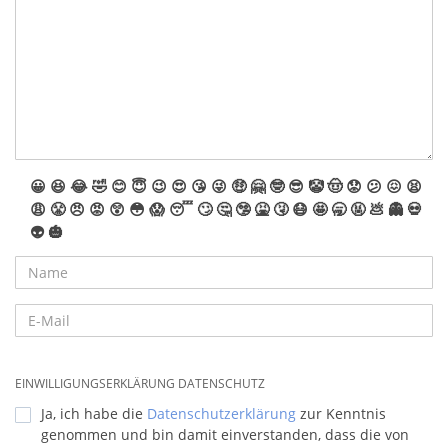
😀
😆
😂
🤣
😊
😇
😉
😍
😘
😜
🤑
🤗
🤓
😎
🤡
🤠
😟
😕
😖
😫
😩
😤
😠
😡
😲
😳
😱
😴
🙄
🤔
🤥
🤮
🤧
😷
🤩
🥱
🤬
💩
👻
💀
👽
🎃
EINWILLIGUNGSERKLÄRUNG DATENSCHUTZ
Ja, ich habe die
Datenschutzerklärung
zur Kenntnis
genommen und bin damit einverstanden, dass die von