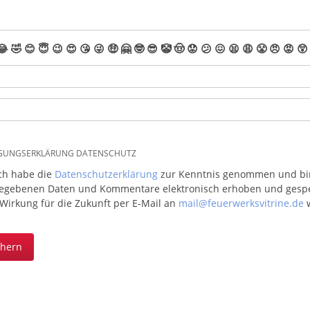
😂
🤣
😊
😇
😉
😍
😘
😜
🤑
🤗
🤓
😎
🤡
🤠
😟
😕
😖
😫
😩
😤
😠
😡
😲
IGUNGSERKLÄRUNG DATENSCHUTZ
ich habe die
Datenschutzerklärung
zur Kenntnis genommen und bin 
egebenen Daten und Kommentare elektronisch erhoben und gespeic
 Wirkung für die Zukunft per E-Mail an
mail@feuerwerksvitrine.de
w
chern