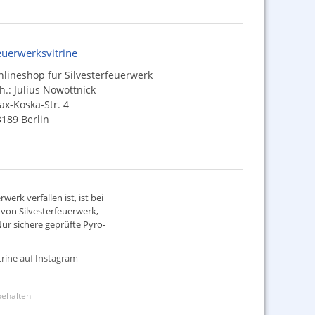
euerwerksvitrine
lineshop für Silvesterfeuerwerk
h.: Julius Nowottnick
x-Koska-Str. 4
189 Berlin
werk verfallen ist, ist bei
d von
Silvesterfeuerwerk
,
ur sichere geprüfte Pyro-
rine auf Instagram
rbehalten