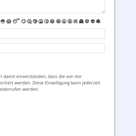
😳
😱
😴
🙄
🤔
🤥
🤮
🤧
😷
🤩
🥱
🤬
💩
👻
💀
👽
🎃
damit einverstanden, dass die von mir
hert werden. Diese Einwilligung kann jederzeit
iderrufen werden.