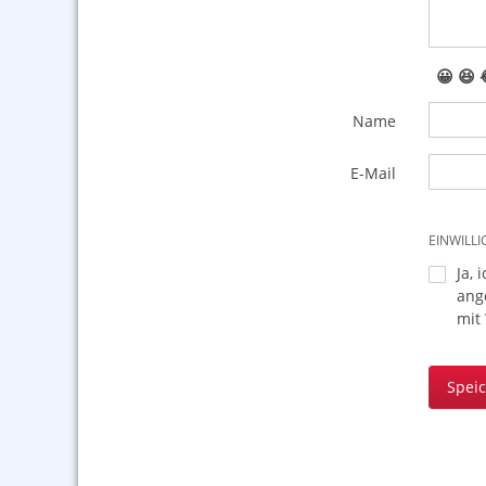
😀
😆
Name
E-Mail
EINWILL
Ja, 
ang
mit
Spei