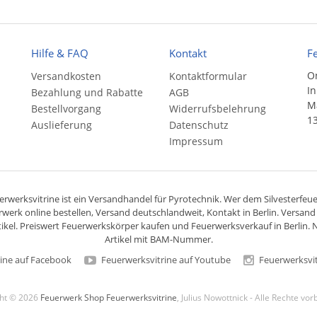
Hilfe & FAQ
Kontakt
F
On
Versandkosten
Kontaktformular
In
Bezahlung und Rabatte
AGB
Ma
Bestellvorgang
Widerrufsbelehrung
13
Auslieferung
Datenschutz
Impressum
rwerksvitrine ist ein
Versandhandel
für
Pyrotechnik
. Wer dem Silvesterfeuer
rwerk online bestellen,
Versand deutschlandweit
, Kontakt in Berlin. Versan
ikel. Preiswert
Feuerwerkskörper
kaufen und Feuerwerksverkauf in Berlin. N
Artikel mit BAM-Nummer.
ine auf Facebook
Feuerwerksvitrine auf Youtube
Feuerwerksvit
ght © 2026
Feuerwerk Shop Feuerwerksvitrine
, Julius Nowottnick - Alle Rechte vo