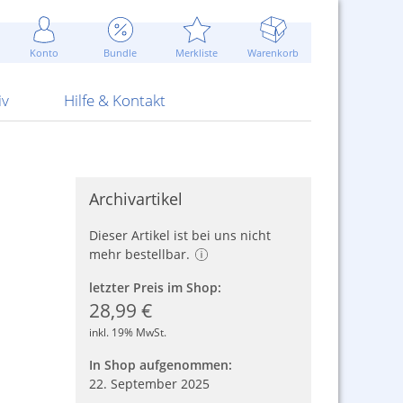
Werbung
 Jahr
are Artikel
Best of Sommeraktionen!
Widerrufsbelehrung
rk
Carl
 Bengalhölzer
fen
bende
Sommerpreise u.v.m.
AGB
otechnik
Konto
Bundle
Merkliste
Warenkorb
nd Attrappen
nehmigung
ste
Blitzschnell...
Kontaktformular
RS Pirotecnia
 und Pistolen
erwerk
& -gebiete
Über uns
werk
Alpha
iv
Hilfe & Kontakt
Archivartikel
Dieser Artikel ist bei uns nicht
mehr bestellbar.
letzter Preis im Shop:
28,99 €
inkl. 19% MwSt.
In Shop aufgenommen:
22. September 2025