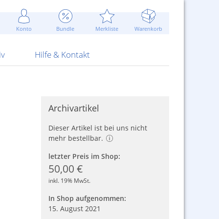
Werbung
 Jahr
are Artikel
Best of Sommeraktionen!
Widerrufsbelehrung
rk
Carl
 Bengalhölzer
fen
bende
Sommerpreise u.v.m.
AGB
otechnik
Konto
Bundle
Merkliste
Warenkorb
nd Attrappen
nehmigung
ste
Blitzschnell...
Kontaktformular
RS Pirotecnia
 und Pistolen
erwerk
& -gebiete
Über uns
werk
Alpha
iv
Hilfe & Kontakt
Archivartikel
Dieser Artikel ist bei uns nicht
mehr bestellbar.
letzter Preis im Shop:
50,00 €
inkl. 19% MwSt.
In Shop aufgenommen:
15. August 2021