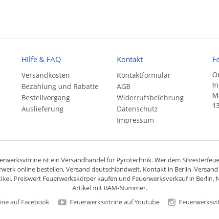
Hilfe & FAQ
Kontakt
F
On
Versandkosten
Kontaktformular
In
Bezahlung und Rabatte
AGB
Ma
Bestellvorgang
Widerrufsbelehrung
13
Auslieferung
Datenschutz
Impressum
rwerksvitrine ist ein
Versandhandel
für
Pyrotechnik
. Wer dem Silvesterfeuer
rwerk online bestellen,
Versand deutschlandweit
, Kontakt in Berlin. Versan
ikel. Preiswert
Feuerwerkskörper
kaufen und Feuerwerksverkauf in Berlin. N
Artikel mit BAM-Nummer.
ine auf Facebook
Feuerwerksvitrine auf Youtube
Feuerwerksvit