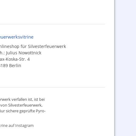
euerwerksvitrine
lineshop für Silvesterfeuerwerk
h.: Julius Nowottnick
x-Koska-Str. 4
189 Berlin
werk verfallen ist, ist bei
d von
Silvesterfeuerwerk
,
ur sichere geprüfte Pyro-
rine auf Instagram