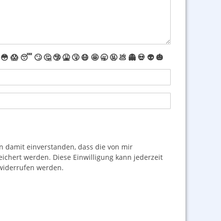
😳
😱
😴
🙄
🤔
🤥
🤮
🤧
😷
🤩
🥱
🤬
💩
👻
💀
👽
🎃
damit einverstanden, dass die von mir
hert werden. Diese Einwilligung kann jederzeit
iderrufen werden.