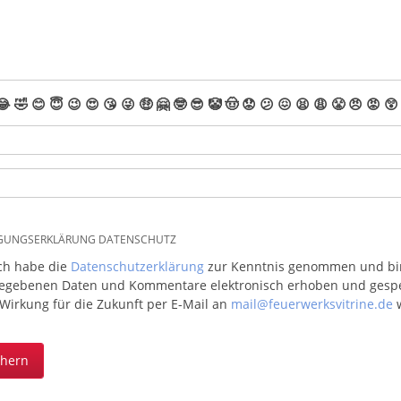
😂
🤣
😊
😇
😉
😍
😘
😜
🤑
🤗
🤓
😎
🤡
🤠
😟
😕
😖
😫
😩
😤
😠
😡
😲
IGUNGSERKLÄRUNG DATENSCHUTZ
ich habe die
Datenschutzerklärung
zur Kenntnis genommen und bin 
egebenen Daten und Kommentare elektronisch erhoben und gespeic
 Wirkung für die Zukunft per E-Mail an
mail@feuerwerksvitrine.de
w
chern