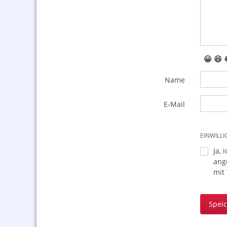
😀
😆
Name
E-Mail
EINWILL
Ja, 
ang
mit
Spei