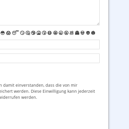
😳
😱
😴
🙄
🤔
🤥
🤮
🤧
😷
🤩
🥱
🤬
💩
👻
💀
👽
🎃
damit einverstanden, dass die von mir
hert werden. Diese Einwilligung kann jederzeit
iderrufen werden.