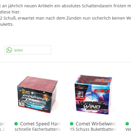
ut an jährlich neuen Artikeln ein absolutes Schattendasein fristen 
diese hier.
n 12 Schuß, erwartet man nach dem Zünden nun sicherlich keinen W
uketts.
teilen
orld
Comet Speed Hammer XL Fächerbatterie
Comet Wirbelwind 15 Sch
s 2006
schnelle Fächerbatterie
15 Schuss Bukettbatterie mit g
Ve