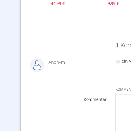
,99 €
44,99 €
9,99 €
,00 €
1 Kom
»
ein 
Anonym
KOMMENT
Kommentar