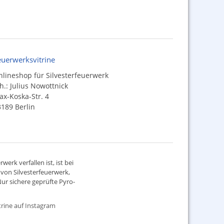
euerwerksvitrine
lineshop für Silvesterfeuerwerk
h.: Julius Nowottnick
x-Koska-Str. 4
189 Berlin
werk verfallen ist, ist bei
d von
Silvesterfeuerwerk
,
ur sichere geprüfte Pyro-
rine auf Instagram