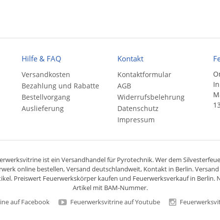
Hilfe & FAQ
Kontakt
F
On
Versandkosten
Kontaktformular
In
Bezahlung und Rabatte
AGB
Ma
Bestellvorgang
Widerrufsbelehrung
13
Auslieferung
Datenschutz
Impressum
rwerksvitrine ist ein
Versandhandel
für
Pyrotechnik
. Wer dem Silvesterfeuer
rwerk online bestellen,
Versand deutschlandweit
, Kontakt in Berlin. Versan
ikel. Preiswert
Feuerwerkskörper
kaufen und Feuerwerksverkauf in Berlin. N
Artikel mit BAM-Nummer.
ine auf Facebook
Feuerwerksvitrine auf Youtube
Feuerwerksvit