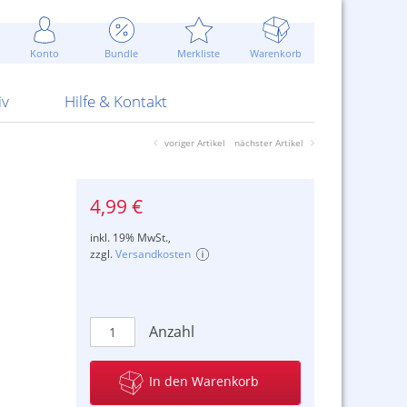
Werbung
 Jahr
are Artikel
Best of Sommeraktionen!
Widerrufsbelehrung
rk
Carl
 Bengalhölzer
fen
bende
Sommerpreise u.v.m.
AGB
otechnik
Konto
Bundle
Merkliste
Warenkorb
nd Attrappen
nehmigung
ste
Blitzschnell...
Kontaktformular
RS Pirotecnia
 und Pistolen
erwerk
& -gebiete
Über uns
werk
Alpha
iv
Hilfe & Kontakt
voriger Artikel
nächster Artikel
4,99 €
inkl. 19% MwSt.,
zzgl.
Versandkosten
Anzahl
In den Warenkorb