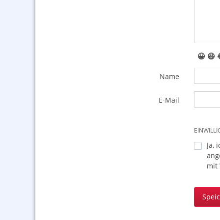
😀
😆
Name
E-Mail
EINWILL
Ja, 
ang
mit
Spei