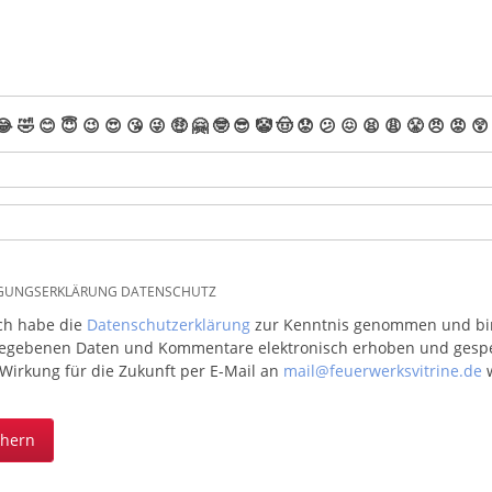
😂
🤣
😊
😇
😉
😍
😘
😜
🤑
🤗
🤓
😎
🤡
🤠
😟
😕
😖
😫
😩
😤
😠
😡
😲
IGUNGSERKLÄRUNG DATENSCHUTZ
ich habe die
Datenschutzerklärung
zur Kenntnis genommen und bin 
egebenen Daten und Kommentare elektronisch erhoben und gespeic
 Wirkung für die Zukunft per E-Mail an
mail@feuerwerksvitrine.de
w
chern