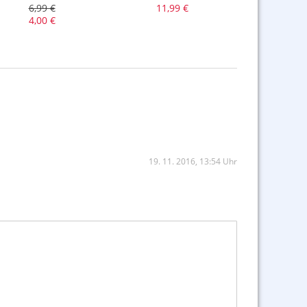
6,99 €
11,99 €
54,9
4,00 €
46,6
19. 11. 2016, 13:54 Uhr