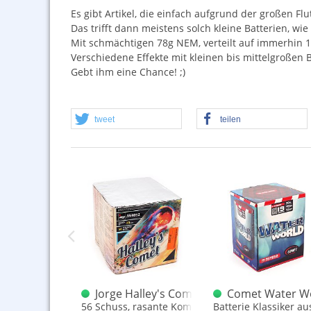
Es gibt Artikel, die einfach aufgrund der großen Fl
Das trifft dann meistens solch kleine Batterien, wie 
Mit schmächtigen 78g
NEM
, verteilt auf immerhi
Verschiedene Effekte mit kleinen bis mittelgroßen B
Gebt ihm eine Chance! ;)
tweet
teilen
et Kanonenschlag A
Jorge Halley's Comet JW4092
Comet Water W
ler: Comet
56 Schuss, rasante Kometenbatterie
Batterie Klassiker au