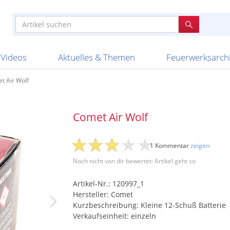
e
n anderen
e
tellen
Anzündhilfen
Bombenrohre
Ladenverkauf 2023
Auftragsbestätigung
Poster und 
Feuerwerk im
Nicht lieferb
Broekhoff
BVBA Belgien
BVD
Cafferata Vuurwe
ourismus
Feuerwerk T1
Batterien
20 Jahre Feuerwerksvitrine
Altersnachweis
Streich- und
Sammlertref
Gewerbetrei
BKV Vuurwerk
Blackboxx
Bo Peep
Bothmer Pyr
mpressionen
Schallerzeuger P1
Knallkörper
Ladenverkauf 2024
Bestellschluss
Schachteln u
Ausnahmege
Versanddien
Fireworks
Apel Feuerwerk
Argento Feuerwerk
A
t
lichkeiten
Jugendfeuerwerk
Raketen
Ladenverkauf 2025
Bestellablauf
Scherzartikel
Hochzeitsfeu
Lieferzeiten 
Adam\'s Fireworks
Alba Feuerwerk
Albert Feue
Videos
Aktuelles & Themen
Feuerwerksarch
t Air Wolf
Comet Air Wolf
1 Kommentar
zeigen
Noch nicht von dir bewertet: Artikel geht so
Artikel-Nr.: 120997_1
Hersteller: Comet
Kurzbeschreibung: Kleine 12-Schuß Batterie
Verkaufseinheit: einzeln