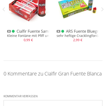
ness
Cialfir Fuente Samba
ARS Fuente Bluegreen
äne mit Pfiff und Feuertopf
Kleine Fontäne mit Pfiff und langer Brenndauer
sehr heftige Cracklingfontäne
0,99 €
2,99 €
0 Kommentare zu Cialfir Gran Fuente Blanca
KOMMENTAR VERFASSEN