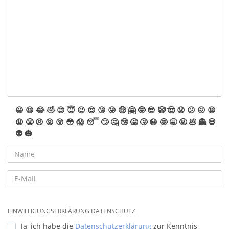
😀
😆
😂
🤣
😊
😇
😉
😍
😘
😜
🤑
🤗
🤓
😎
🤡
🤠
😟
😕
😖
😫
😩
😤
😠
😡
😲
😳
😱
😴
🙄
🤔
🤥
🤮
🤧
😷
🤩
🥱
🤬
💩
👻
💀
👽
🎃
EINWILLIGUNGSERKLÄRUNG DATENSCHUTZ
Ja, ich habe die
Datenschutzerklärung
zur Kenntnis