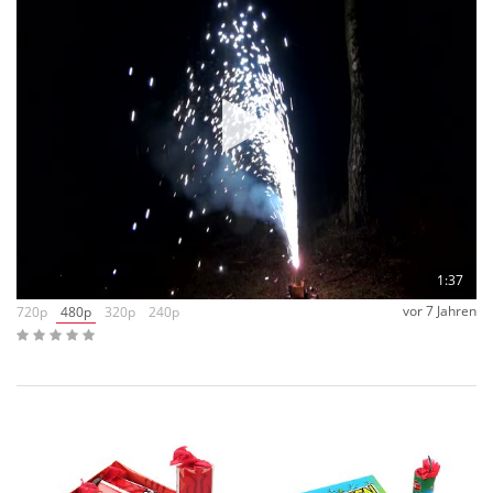
1:37
vor 7 Jahren
720p
480p
320p
240p