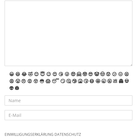
😀
😆
😂
🤣
😊
😇
😉
😍
😘
😜
🤑
🤗
🤓
😎
🤡
🤠
😟
😕
😖
😫
😩
😤
😠
😡
😲
😳
😱
😴
🙄
🤔
🤥
🤮
🤧
😷
🤩
🥱
🤬
💩
👻
💀
👽
🎃
EINWILLIGUNGSERKLÄRUNG DATENSCHUTZ