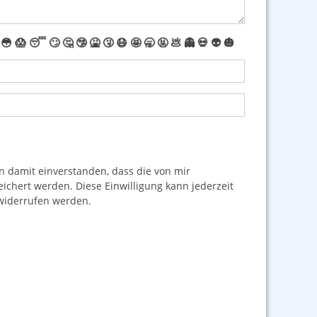
😳
😱
😴
🙄
🤔
🤥
🤮
🤧
😷
🤩
🥱
🤬
💩
👻
💀
👽
🎃
damit einverstanden, dass die von mir
hert werden. Diese Einwilligung kann jederzeit
iderrufen werden.