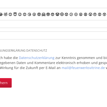
😂
🤣
😊
😇
😉
😍
😘
😜
🤑
🤗
🤓
😎
🤡
🤠
😟
😕
😖
😫
😩
😤
😠
😡
😲
IGUNGSERKLÄRUNG DATENSCHUTZ
ich habe die
Datenschutzerklärung
zur Kenntnis genommen und bin 
egebenen Daten und Kommentare elektronisch erhoben und gespeic
 Wirkung für die Zukunft per E-Mail an
mail@feuerwerksvitrine.de
w
chern