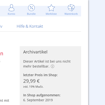
Werbung
 Jahr
are Artikel
Best of Sommeraktionen!
Widerrufsbelehrung
rk
Carl
 Bengalhölzer
fen
bende
Sommerpreise u.v.m.
AGB
otechnik
Konto
Bundle
Merkliste
Warenkorb
nd Attrappen
nehmigung
ste
Blitzschnell...
Kontaktformular
RS Pirotecnia
 und Pistolen
erwerk
& -gebiete
Über uns
werk
Alpha
iv
Hilfe & Kontakt
Archivartikel
on
s
Dieser Artikel ist bei uns nicht
mehr bestellbar.
letzter Preis im Shop:
29,99 €
inkl. 19% MwSt.
In Shop aufgenommen:
6. September 2019
nt mit