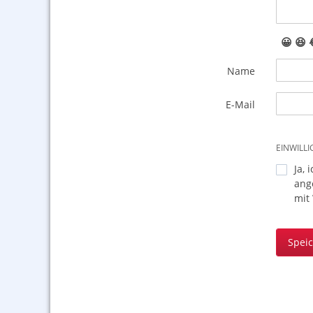
😀
😆
Name
E-Mail
EINWILL
Ja, 
ang
mit
Spei