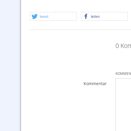
tweet
teilen
0 Kom
KOMMENT
Kommentar