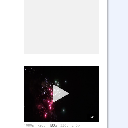
0:49
1080p
720p
480p
320p
240p