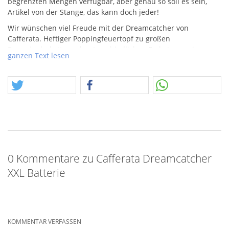
begrenzten Mengen verfügbar, aber genau so soll es sein,
Artikel von der Stange, das kann doch jeder!
Wir wünschen viel Freude mit der Dreamcatcher von
Cafferata. Heftiger Poppingfeuertopf zu großen
Popppingbuketts und unterschiedlichen Farbsternen in
ganzen Text lesen
Kombination, hohes Schusstempo.
0 Kommentare zu Cafferata Dreamcatcher
XXL Batterie
KOMMENTAR VERFASSEN