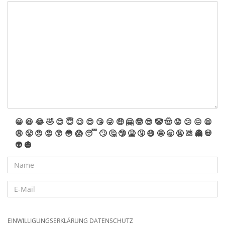
😀
😆
😂
🤣
😊
😇
😉
😍
😘
😜
🤑
🤗
🤓
😎
🤡
🤠
😟
😕
😖
😫
😩
😤
😠
😡
😲
😳
😱
😴
🙄
🤔
🤥
🤮
🤧
😷
🤩
🥱
🤬
💩
👻
💀
👽
🎃
EINWILLIGUNGSERKLÄRUNG DATENSCHUTZ