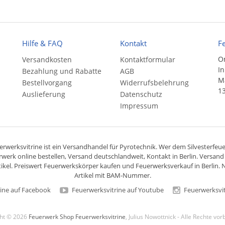
Hilfe & FAQ
Kontakt
F
On
Versandkosten
Kontaktformular
In
Bezahlung und Rabatte
AGB
Ma
Bestellvorgang
Widerrufsbelehrung
13
Auslieferung
Datenschutz
Impressum
rwerksvitrine ist ein
Versandhandel
für
Pyrotechnik
. Wer dem Silvesterfeuer
rwerk online bestellen,
Versand deutschlandweit
, Kontakt in Berlin. Versan
ikel. Preiswert
Feuerwerkskörper
kaufen und Feuerwerksverkauf in Berlin. N
Artikel mit BAM-Nummer.
ine auf Facebook
Feuerwerksvitrine auf Youtube
Feuerwerksvit
ght © 2026
Feuerwerk Shop Feuerwerksvitrine
, Julius Nowottnick - Alle Rechte vo