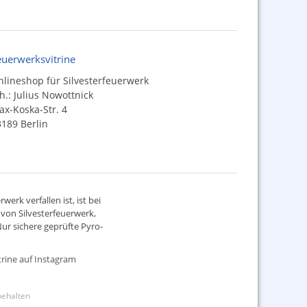
euerwerksvitrine
lineshop für Silvesterfeuerwerk
h.: Julius Nowottnick
x-Koska-Str. 4
189 Berlin
werk verfallen ist, ist bei
d von
Silvesterfeuerwerk
,
ur sichere geprüfte Pyro-
rine auf Instagram
rbehalten