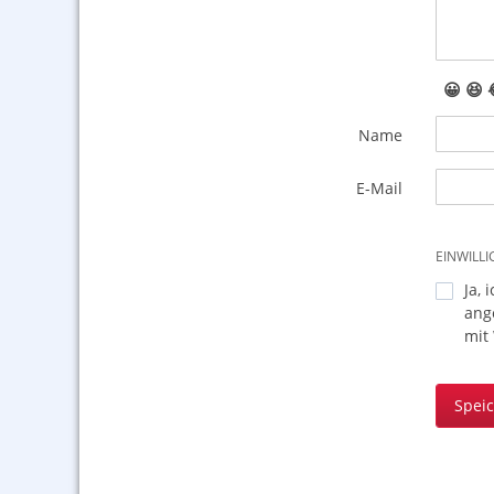
😀
😆
Name
E-Mail
EINWILL
Ja, 
ang
mit
Spei