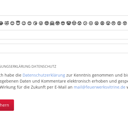
😂
🤣
😊
😇
😉
😍
😘
😜
🤑
🤗
🤓
😎
🤡
🤠
😟
😕
😖
😫
😩
😤
😠
😡
😲
IGUNGSERKLÄRUNG DATENSCHUTZ
ich habe die
Datenschutzerklärung
zur Kenntnis genommen und bin 
egebenen Daten und Kommentare elektronisch erhoben und gespeic
 Wirkung für die Zukunft per E-Mail an
mail@feuerwerksvitrine.de
w
chern