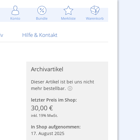
Werbung
 Jahr
are Artikel
Best of Sommeraktionen!
Widerrufsbelehrung
rk
Carl
 Bengalhölzer
fen
bende
Sommerpreise u.v.m.
AGB
otechnik
Konto
Bundle
Merkliste
Warenkorb
nd Attrappen
nehmigung
ste
Blitzschnell...
Kontaktformular
RS Pirotecnia
 und Pistolen
erwerk
& -gebiete
Über uns
werk
Alpha
iv
Hilfe & Kontakt
Archivartikel
Dieser Artikel ist bei uns nicht
mehr bestellbar.
letzter Preis im Shop:
30,00 €
inkl. 19% MwSt.
In Shop aufgenommen:
17. August 2025