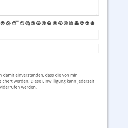
😳
😱
😴
🙄
🤔
🤥
🤮
🤧
😷
🤩
🥱
🤬
💩
👻
💀
👽
🎃
damit einverstanden, dass die von mir
hert werden. Diese Einwilligung kann jederzeit
iderrufen werden.