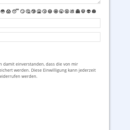
😳
😱
😴
🙄
🤔
🤥
🤮
🤧
😷
🤩
🥱
🤬
💩
👻
💀
👽
🎃
damit einverstanden, dass die von mir
hert werden. Diese Einwilligung kann jederzeit
iderrufen werden.