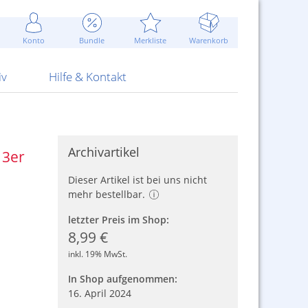
Werbung
 Jahr
are Artikel
Best of Sommeraktionen!
Widerrufsbelehrung
rk
Carl
 Bengalhölzer
fen
bende
Sommerpreise u.v.m.
AGB
otechnik
Konto
Bundle
Merkliste
Warenkorb
nd Attrappen
nehmigung
ste
Blitzschnell...
Kontaktformular
RS Pirotecnia
 und Pistolen
erwerk
& -gebiete
Über uns
werk
Alpha
iv
Hilfe & Kontakt
Archivartikel
 3er
Dieser Artikel ist bei uns nicht
mehr bestellbar.
letzter Preis im Shop:
8,99 €
inkl. 19% MwSt.
In Shop aufgenommen:
16. April 2024