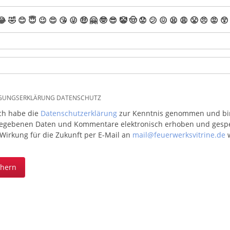
😂
🤣
😊
😇
😉
😍
😘
😜
🤑
🤗
🤓
😎
🤡
🤠
😟
😕
😖
😫
😩
😤
😠
😡
😲
IGUNGSERKLÄRUNG DATENSCHUTZ
ich habe die
Datenschutzerklärung
zur Kenntnis genommen und bin 
egebenen Daten und Kommentare elektronisch erhoben und gespeic
 Wirkung für die Zukunft per E-Mail an
mail@feuerwerksvitrine.de
w
chern