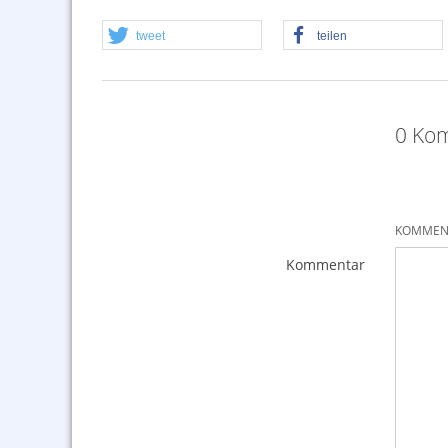
tweet
teilen
0 Kom
KOMMENT
Kommentar