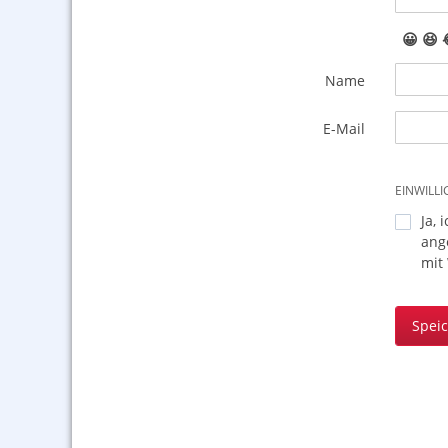
😀
😆
Name
E-Mail
EINWILL
Ja, 
ang
mit
Spei