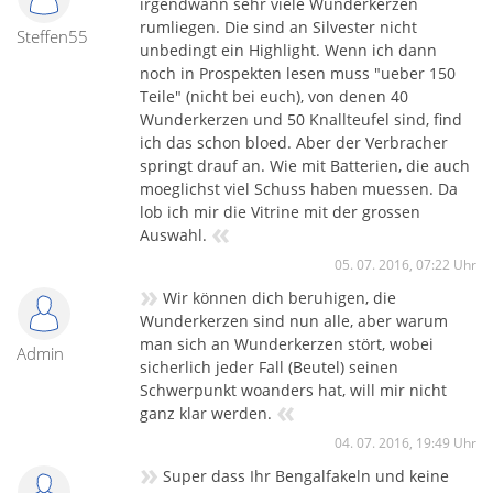
irgendwann sehr viele Wunderkerzen
rumliegen. Die sind an Silvester nicht
Steffen55
unbedingt ein Highlight. Wenn ich dann
noch in Prospekten lesen muss "ueber 150
Teile" (nicht bei euch), von denen 40
Wunderkerzen und 50 Knallteufel sind, find
ich das schon bloed. Aber der Verbracher
springt drauf an. Wie mit Batterien, die auch
moeglichst viel Schuss haben muessen. Da
lob ich mir die Vitrine mit der grossen
«
Auswahl.
05. 07. 2016, 07:22 Uhr
»
Wir können dich beruhigen, die
Wunderkerzen sind nun alle, aber warum
man sich an Wunderkerzen stört, wobei
Admin
sicherlich jeder Fall (Beutel) seinen
Schwerpunkt woanders hat, will mir nicht
«
ganz klar werden.
04. 07. 2016, 19:49 Uhr
»
Super dass Ihr Bengalfakeln und keine