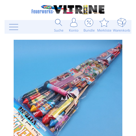
Suche
Konto
Bundle
Merkliste
Warenkorb