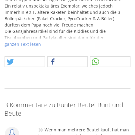
Ein relativ unspektakuläres Exemplar, welches jedoch
immerhin 9 z.T. ältere Raketen beinhaltet und auch die 3
Böllerpäckchen (Paket Cracker, PyroCracker & A-Böller)
dürften dem Papa noch viel Freude machen.
Die Ganzjahresartikel sind für die Kiddies und die
Tischbomben und Partyknaller sind dann für den
Silvesterparty-Tisch bestens geeignet.
ganzen Text lesen
Ein Familiensortiment in Reinform!
3 Kommentare zu Bunter Beutel Bunt und
Beutel
»
Wenn man mehrere Beutel kauft hat man