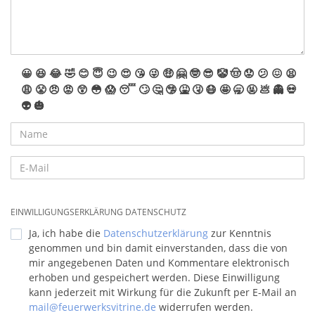
😀
😆
😂
🤣
😊
😇
😉
😍
😘
😜
🤑
🤗
🤓
😎
🤡
🤠
😟
😕
😖
😫
😩
😤
😠
😡
😲
😳
😱
😴
🙄
🤔
🤥
🤮
🤧
😷
🤩
🥱
🤬
💩
👻
💀
👽
🎃
EINWILLIGUNGSERKLÄRUNG DATENSCHUTZ
Ja, ich habe die
Datenschutzerklärung
zur Kenntnis
genommen und bin damit einverstanden, dass die von
mir angegebenen Daten und Kommentare elektronisch
erhoben und gespeichert werden. Diese Einwilligung
kann jederzeit mit Wirkung für die Zukunft per E-Mail an
mail@feuerwerksvitrine.de
widerrufen werden.