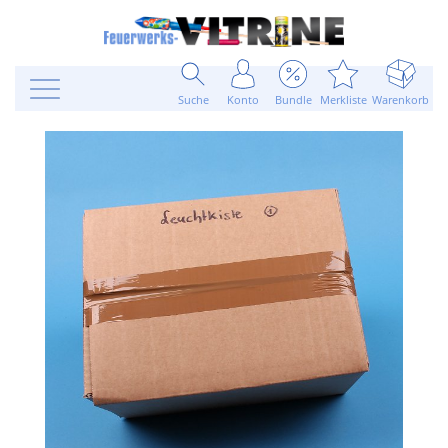
Suche
Konto
Bundle
Merkliste
Warenkorb