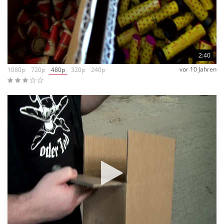
2:40
vor 10 Jahren
1080p
720p
480p
320p
240p