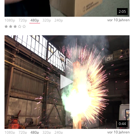
2:05
vor 10 Jahren
1080p
720p
480p
320p
240p
0:44
vor 10 Jahren
1080p
720p
480p
320p
240p