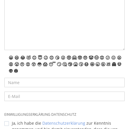
😀
😆
😂
🤣
😊
😇
😉
😍
😘
😜
🤑
🤗
🤓
😎
🤡
🤠
😟
😕
😖
😫
😩
😤
😠
😡
😲
😳
😱
😴
🙄
🤔
🤥
🤮
🤧
😷
🤩
🥱
🤬
💩
👻
💀
👽
🎃
EINWILLIGUNGSERKLÄRUNG DATENSCHUTZ
Ja, ich habe die
Datenschutzerklärung
zur Kenntnis