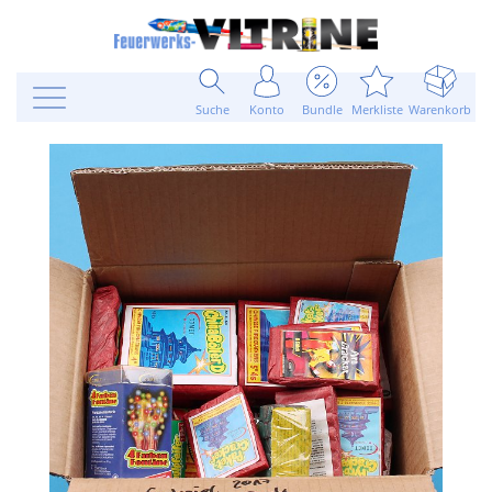
Suche
Konto
Bundle
Merkliste
Warenkorb