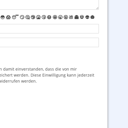
😳
😱
😴
🙄
🤔
🤥
🤮
🤧
😷
🤩
🥱
🤬
💩
👻
💀
👽
🎃
damit einverstanden, dass die von mir
hert werden. Diese Einwilligung kann jederzeit
iderrufen werden.