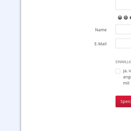
😀
😆
Name
E-Mail
EINWILL
Ja, 
ang
mit
Spei