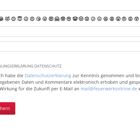
😂
🤣
😊
😇
😉
😍
😘
😜
🤑
🤗
🤓
😎
🤡
🤠
😟
😕
😖
😫
😩
😤
😠
😡
😲
IGUNGSERKLÄRUNG DATENSCHUTZ
ich habe die
Datenschutzerklärung
zur Kenntnis genommen und bin 
egebenen Daten und Kommentare elektronisch erhoben und gespeic
 Wirkung für die Zukunft per E-Mail an
mail@feuerwerksvitrine.de
w
chern