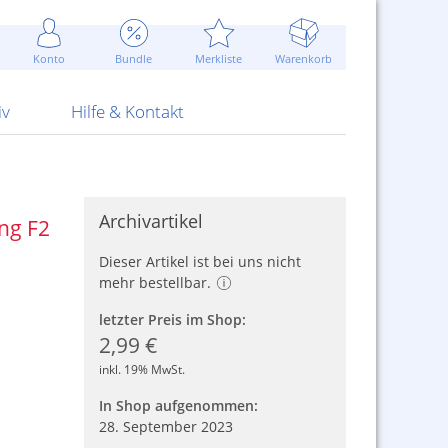
Werbung
 Jahr
are Artikel
Best of Sommeraktionen!
Widerrufsbelehrung
rk
Carl
 Bengalhölzer
fen
bende
Sommerpreise u.v.m.
AGB
otechnik
Konto
Bundle
Merkliste
Warenkorb
nd Attrappen
nehmigung
ste
Blitzschnell...
Kontaktformular
RS Pirotecnia
 und Pistolen
erwerk
& -gebiete
Über uns
werk
Alpha
iv
Hilfe & Kontakt
Archivartikel
ng F2
Dieser Artikel ist bei uns nicht
mehr bestellbar.
letzter Preis im Shop:
2,99 €
inkl. 19% MwSt.
In Shop aufgenommen:
28. September 2023