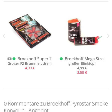
Bauchschmerzen, die Sommeraktion kann man zeitlich gut
vorbereiten, auch wenn man anfänglich unsicher ist, ob die
Angebotsartikel, welche möglich sind, Gefallen finden.
Beim Nachschlag wachsen graue Haare.
Ist die Sommeraktion erstmal gut gestartet, drückt die Zeit
mächtig. Es ist nichts da und es muss sich innerhalb weniger
Wochen etwas finden. Zufälle und Glücksumstände führen
mehr oder weniger zum Erfolg. Wir kämmen alles nochmal
durch, schauen was geht… und hoffen bis zuletzt auf einen
Segen von Artikeln. Nun also nochmal 2 Wochen – wir
Reißzünder P1 two sided
Broekhoff Super Tornados
Broekhoff Mega Strobe 
wünschen viel Spaß!
er Rauch durch Reißzündung
Großer F2 Brummer, dreifach Farbwechsel als Headspin
großer Blinktopf
4,99 €
4,99 €
2,50 €
0 Kommentare zu Broekhoff Pyrostar Smoke
Konvolut - Angebot