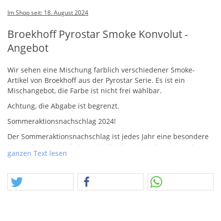
Im Shop seit: 18. August 2024
Broekhoff Pyrostar Smoke Konvolut -
Angebot
Wir sehen eine Mischung farblich verschiedener Smoke-
Artikel von Broekhoff aus der Pyrostar Serie. Es ist ein
Mischangebot, die Farbe ist nicht frei wählbar.
Achtung, die Abgabe ist begrenzt.
Sommeraktionsnachschlag 2024!
Der Sommeraktionsnachschlag ist jedes Jahr eine besondere
Herausforderung! Es braucht Glücksumstände oder andere
ganzen Text lesen
Zufälle, die eine Sommeraktion oder Nachschlag überhaupt
möglich machen. Sommeraktion im Allgemeinen heißt, dass
wir alles raushauen und ins Rennen schicken, was zum
jeweiligen Zeitpunkt möglich ist. Die letzten Jahre haben
immer wieder sehr gut geklappt, dieses Jahr war ich mir nicht
sicher, aber eure Reaktionen zeigen, es hat abermals gut
funktioniert. Der Nachschlag bereitet durchaus mehr