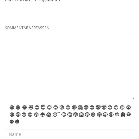
KOMMENTAR VERFASSEN
😀
😆
😂
🤣
😊
😇
😉
😍
😘
😜
🤑
🤗
🤓
😎
🤡
🤠
😟
😕
😖
😫
😩
😤
😠
😡
😲
😳
😱
😴
🙄
🤔
🤥
🤮
🤧
😷
🤩
🥱
🤬
💩
👻
💀
👽
🎃