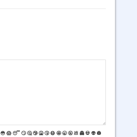
😳
😱
😴
🙄
🤔
🤥
🤮
🤧
😷
🤩
🥱
🤬
💩
👻
💀
👽
🎃