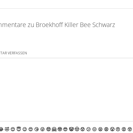
mentare zu Broekhoff Killer Bee Schwarz
AR VERFASSEN
😂
🤣
😊
😇
😉
😍
😘
😜
🤑
🤗
🤓
😎
🤡
🤠
😟
😕
😖
😫
😩
😤
😠
😡
😲