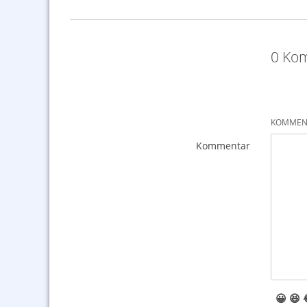
0 Kom
KOMMENT
Kommentar
😀
😆