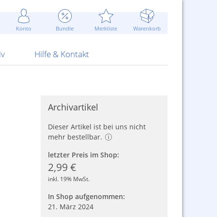
Werbung
 Jahr
are Artikel
Best of Sommeraktionen!
Widerrufsbelehrung
rk
Carl
 Bengalhölzer
fen
bende
Sommerpreise u.v.m.
AGB
otechnik
Konto
Bundle
Merkliste
Warenkorb
nd Attrappen
nehmigung
ste
Blitzschnell...
Kontaktformular
RS Pirotecnia
 und Pistolen
erwerk
& -gebiete
Über uns
werk
Alpha
iv
Hilfe & Kontakt
Archivartikel
Dieser Artikel ist bei uns nicht
mehr bestellbar.
letzter Preis im Shop:
2,99 €
inkl. 19% MwSt.
In Shop aufgenommen:
21. März 2024