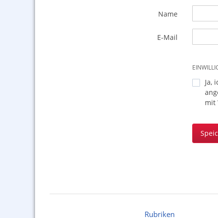
Name
E-Mail
EINWILL
Ja, 
ang
mit
Spei
Rubriken