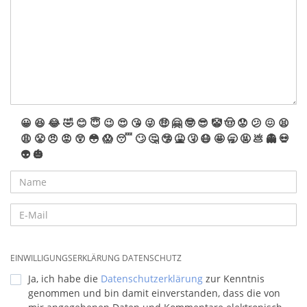
😀
😆
😂
🤣
😊
😇
😉
😍
😘
😜
🤑
🤗
🤓
😎
🤡
🤠
😟
😕
😖
😫
😩
😤
😠
😡
😲
😳
😱
😴
🙄
🤔
🤥
🤮
🤧
😷
🤩
🥱
🤬
💩
👻
💀
👽
🎃
EINWILLIGUNGSERKLÄRUNG DATENSCHUTZ
Ja, ich habe die
Datenschutzerklärung
zur Kenntnis
genommen und bin damit einverstanden, dass die von