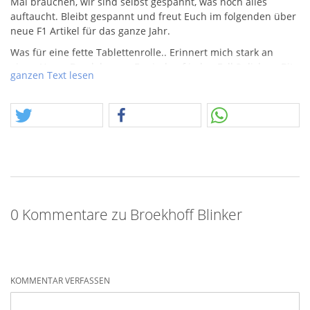
Mai brauchen, wir sind selbst gespannt, was noch alles
auftaucht. Bleibt gespannt und freut Euch im folgenden über
neue F1 Artikel für das ganze Jahr.
Was für eine fette Tablettenrolle.. Erinnert mich stark an
einen Hyper Breakdancer. Es sind auf jeden Fall 2 dickere Bits
ganzen Text lesen
enthalten, müssten wir mal zünden… oder kennt die jemand?
0 Kommentare zu Broekhoff Blinker
KOMMENTAR VERFASSEN