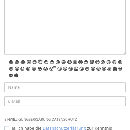
😀
😆
😂
🤣
😊
😇
😉
😍
😘
😜
🤑
🤗
🤓
😎
🤡
🤠
😟
😕
😖
😫
😩
😤
😠
😡
😲
😳
😱
😴
🙄
🤔
🤥
🤮
🤧
😷
🤩
🥱
🤬
💩
👻
💀
👽
🎃
EINWILLIGUNGSERKLÄRUNG DATENSCHUTZ
Ja, ich habe die
Datenschutzerklärung
zur Kenntnis