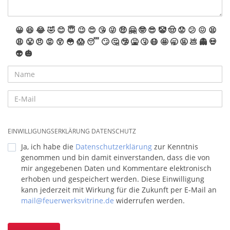
😀
😆
😂
🤣
😊
😇
😉
😍
😘
😜
🤑
🤗
🤓
😎
🤡
🤠
😟
😕
😖
😫
😩
😤
😠
😡
😲
😳
😱
😴
🙄
🤔
🤥
🤮
🤧
😷
🤩
🥱
🤬
💩
👻
💀
👽
🎃
EINWILLIGUNGSERKLÄRUNG DATENSCHUTZ
Ja, ich habe die
Datenschutzerklärung
zur Kenntnis
genommen und bin damit einverstanden, dass die von
mir angegebenen Daten und Kommentare elektronisch
erhoben und gespeichert werden. Diese Einwilligung
kann jederzeit mit Wirkung für die Zukunft per E-Mail an
mail@feuerwerksvitrine.de
widerrufen werden.