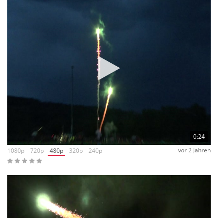
0:24
vor 2 Jahren
1080p
720p
480p
320p
240p