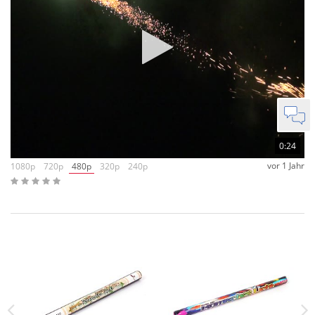
0:24
vor 1 Jahr
1080p
720p
480p
320p
240p