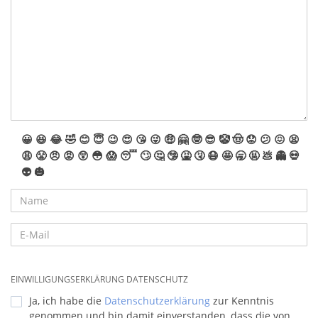
😀
😆
😂
🤣
😊
😇
😉
😍
😘
😜
🤑
🤗
🤓
😎
🤡
🤠
😟
😕
😖
😫
😩
😤
😠
😡
😲
😳
😱
😴
🙄
🤔
🤥
🤮
🤧
😷
🤩
🥱
🤬
💩
👻
💀
👽
🎃
EINWILLIGUNGSERKLÄRUNG DATENSCHUTZ
Ja, ich habe die
Datenschutzerklärung
zur Kenntnis
genommen und bin damit einverstanden, dass die von