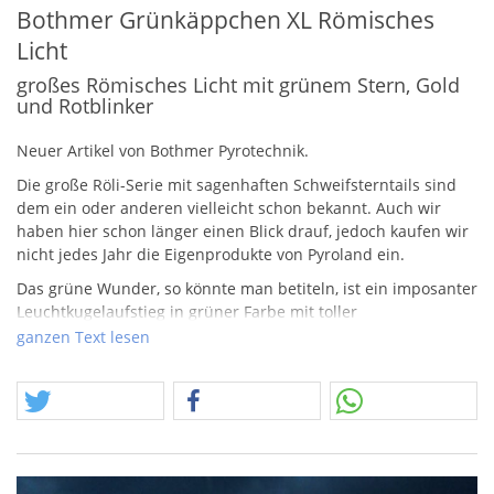
Bothmer Grünkäppchen XL Römisches
Licht
großes Römisches Licht mit grünem Stern, Gold
und Rotblinker
Neuer Artikel von Bothmer Pyrotechnik.
Die große Röli-Serie mit sagenhaften Schweifsterntails sind
dem ein oder anderen vielleicht schon bekannt. Auch wir
haben hier schon länger einen Blick drauf, jedoch kaufen wir
nicht jedes Jahr die Eigenprodukte von Pyroland ein.
Das grüne Wunder, so könnte man betiteln, ist ein imposanter
Leuchtkugelaufstieg in grüner Farbe mit toller
Goldschweifbegleitung, aus der sich im Weiteren rote Blinker
ganzen Text lesen
etablieren.
Ein Video möge in Folge meine Worte unterschreichen.