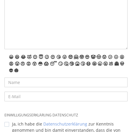
😀
😆
😂
🤣
😊
😇
😉
😍
😘
😜
🤑
🤗
🤓
😎
🤡
🤠
😟
😕
😖
😫
😩
😤
😠
😡
😲
😳
😱
😴
🙄
🤔
🤥
🤮
🤧
😷
🤩
🥱
🤬
💩
👻
💀
👽
🎃
EINWILLIGUNGSERKLÄRUNG DATENSCHUTZ
Ja, ich habe die
Datenschutzerklärung
zur Kenntnis
genommen und bin damit einverstanden, dass die von