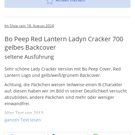
Im Shop seit: 18. August 2024
Bo Peep Red Lantern Ladyn Cracker 700
gelbes Backcover
seltene Ausführung
Sehr schöne Lady Cracker Version mit Bo Peep Cover, Red
Lantern Logo und gelb/weiß/grünem Backcover.
Achtung, die Päckchen weisen teilweise einen B-Charakter
auf, diesen haben wir im Bild in seiner Deutlichkeit versucht
abzubilden, andere Päckchen sind mehr oder weniger
einwandfrei.
Alter Text von 2013.
Wunderschöne, alte
LKF
Ladycracker-Matten, welche als
ganzen Text lesen
Besonderheit ein gelbes Backcover aufweisen.
Das Alter lässt sich von uns auf Ende der 80er/Anfang 90er