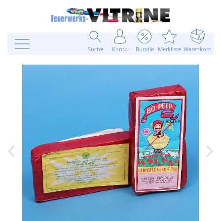
Suche
Konto
Bundle
Merkliste
Warenkorb