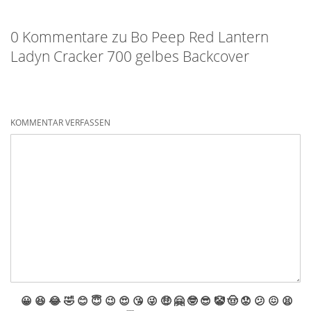
0 Kommentare zu Bo Peep Red Lantern
Ladyn Cracker 700 gelbes Backcover
KOMMENTAR VERFASSEN
😀
😆
😂
🤣
😊
😇
😉
😍
😘
😜
🤑
🤗
🤓
😎
🤡
🤠
😟
😕
😖
😫