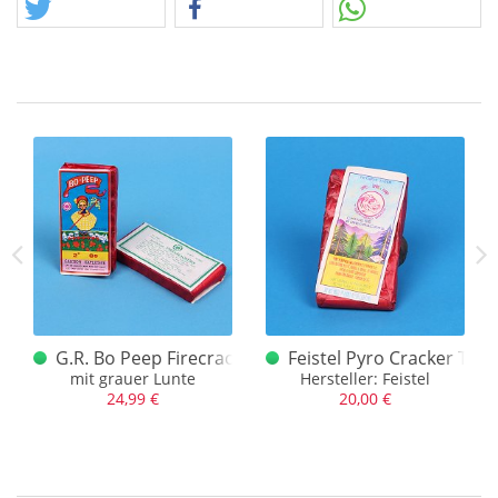
schätzen.
Achtung, dieses Angebot fällt in die Rubrik
"Feuerwerkskörper".
cker Tannenwald grünes Backcover
G.R. Bo Peep Firecrackers Red Lantern
Feistel Pyro Cracker Tige
mit grauer Lunte
Hersteller: Feistel
24,99 €
20,00 €