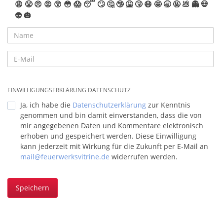
😩
😤
😠
😡
😲
😳
😱
😴
🙄
🤔
🤥
🤮
🤧
😷
🤩
🥱
🤬
💩
👻
💀
👽
🎃
EINWILLIGUNGSERKLÄRUNG DATENSCHUTZ
Ja, ich habe die
Datenschutzerklärung
zur Kenntnis
genommen und bin damit einverstanden, dass die von
mir angegebenen Daten und Kommentare elektronisch
erhoben und gespeichert werden. Diese Einwilligung
kann jederzeit mit Wirkung für die Zukunft per E-Mail an
mail@feuerwerksvitrine.de
widerrufen werden.
Speichern