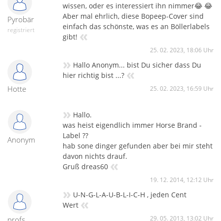
wissen, oder es interessiert ihn nimmer😂 😂
Aber mal ehrlich, diese Bopeep-Cover sind
Pyrobär
einfach das schönste, was es an Böllerlabels
registriert
«
gibt!
25. 02. 2023, 18:06 Uhr
»
Hallo Anonym... bist Du sicher dass Du
«
hier richtig bist ...?
Hotte
25. 02. 2023, 16:59 Uhr
»
Hallo.
was heist eigendlich immer Horse Brand -
Label ??
Anonym
hab sone dinger gefunden aber bei mir steht
davon nichts drauf.
«
Gruß dreas60
19. 12. 2014, 12:12 Uhr
»
U-N-G-L-A-U-B-L-I-C-H , jeden Cent
«
Wert
29. 05. 2013, 13:02 Uhr
profs