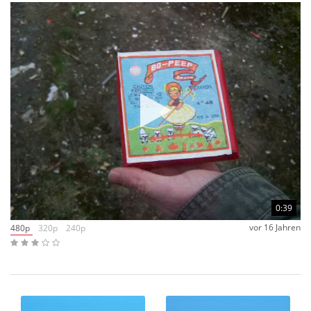
0:39
vor 16 Jahren
480p
320p
240p