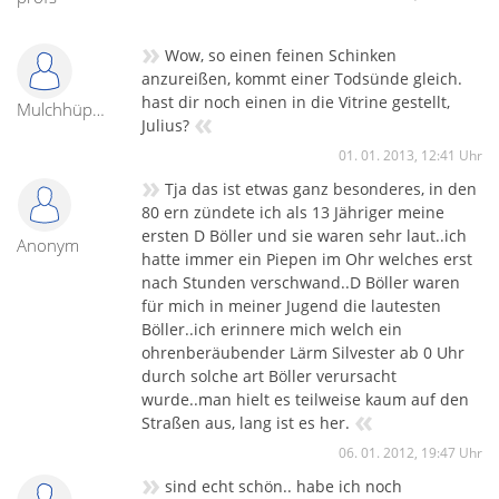
»
Wow, so einen feinen Schinken
anzureißen, kommt einer Todsünde gleich.
hast dir noch einen in die Vitrine gestellt,
Mulchhüpfer
«
Julius?
01. 01. 2013, 12:41 Uhr
»
Tja das ist etwas ganz besonderes, in den
80 ern zündete ich als 13 Jähriger meine
ersten D Böller und sie waren sehr laut..ich
Anonym
hatte immer ein Piepen im Ohr welches erst
nach Stunden verschwand..D Böller waren
für mich in meiner Jugend die lautesten
Böller..ich erinnere mich welch ein
ohrenberäubender Lärm Silvester ab 0 Uhr
durch solche art Böller verursacht
wurde..man hielt es teilweise kaum auf den
«
Straßen aus, lang ist es her.
06. 01. 2012, 19:47 Uhr
»
sind echt schön.. habe ich noch