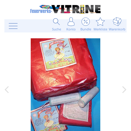
Suche
Konto
Bundle
Merkliste
Warenkorb