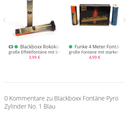
ufel
Blackboxx Rokoko-Fontäne B
Funke 4 Meter Fontäne in
tern
r
große Effektfontäne mit brillanter Kombination
große Fontäne mit starker Gol
3,99 €
4,99 €
0 Kommentare zu Blackboxx Fontäne Pyro
Zylinder No. 1 Blau