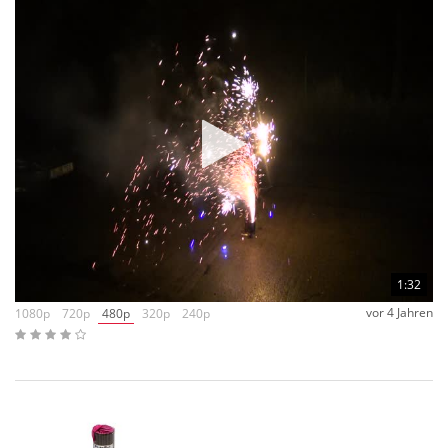
1:32
vor 4 Jahren
1080p
720p
480p
320p
240p