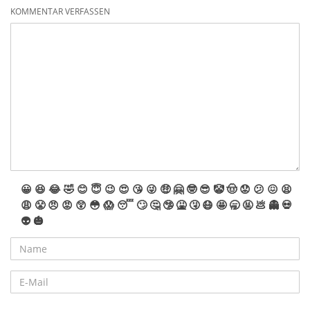
KOMMENTAR VERFASSEN
😀
😆
😂
🤣
😊
😇
😉
😍
😘
😜
🤑
🤗
🤓
😎
🤡
🤠
😟
😕
😖
😫
😩
😤
😠
😡
😲
😳
😱
😴
🙄
🤔
🤥
🤮
🤧
😷
🤩
🥱
🤬
💩
👻
💀
👽
🎃