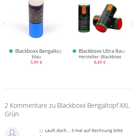
en Kal. 38mm Grün
Blackboxx Bengaltopf XXL Blau
Blackboxx Ultra Rauchto
ün
blau
Hersteller: Blackboxx
5,99 €
8,49 €
2 Kommentare zu Blackboxx Bengaltopf XXL
Grün
»
Läuft doch... 3 mal auf Rechnung bitte