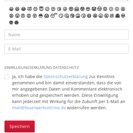
😀
😆
😂
🤣
😊
😇
😉
😍
😘
😜
🤑
🤗
🤓
😎
🤡
🤠
😟
😕
😖
😫
😩
😤
😠
😡
😲
😳
😱
😴
🙄
🤔
🤥
🤮
🤧
😷
🤩
🥱
🤬
💩
👻
💀
👽
🎃
EINWILLIGUNGSERKLÄRUNG DATENSCHUTZ
Ja, ich habe die
Datenschutzerklärung
zur Kenntnis
genommen und bin damit einverstanden, dass die von
mir angegebenen Daten und Kommentare elektronisch
erhoben und gespeichert werden. Diese Einwilligung
kann jederzeit mit Wirkung für die Zukunft per E-Mail an
mail@feuerwerksvitrine.de
widerrufen werden.
Speichern