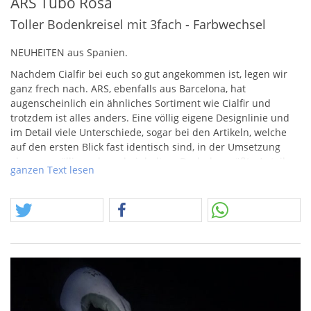
ARS Tubo Rosa
Toller Bodenkreisel mit 3fach - Farbwechsel
NEUHEITEN
aus Spanien.
Nachdem Cialfir bei euch so gut angekommen ist, legen wir
ganz frech nach.
ARS
, ebenfalls aus Barcelona, hat
augenscheinlich ein ähnliches Sortiment wie Cialfir und
trotzdem ist alles anders. Eine völlig eigene Designlinie und
im Detail viele Unterschiede, sogar bei den Artikeln, welche
auf den ersten Blick fast identisch sind, in der Umsetzung
aber was völlig anderes beinhalten. Doch der größte Anteil an
ganzen Text lesen
Artikeln ist natürlich gänzlich anders beschaffen. Eines
verbindet aber beide Firmen, die erkennbaren Traditionen
und welche Artikel in Spanien zuhause sind. Bei Cialfir konnte
man es schon bei vielen Artikeln sehen und bei
ARS
wird der
Aspekt des recht hohen Preisgefüges noch deutlicher. Und
trotzdem empfinden wir die Sortimentsausrichtung für
absolut unterstützenswert.
Tretten wir die F1 Welle los und zeigen euch, was
ARS
an
Kinderfeuerwerk hat. Viele Artikel sind richtungsweisend,