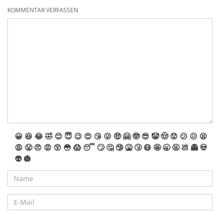
KOMMENTAR VERFASSEN
😀
😆
😂
🤣
😊
😇
😉
😍
😘
😜
🤑
🤗
🤓
😎
🤡
🤠
😟
😕
😖
😫
😩
😤
😠
😡
😲
😳
😱
😴
🙄
🤔
🤥
🤮
🤧
😷
🤩
🥱
🤬
💩
👻
💀
👽
🎃