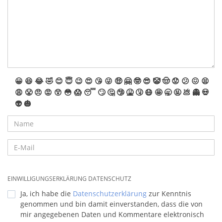
😀
😆
😂
🤣
😊
😇
😉
😍
😘
😜
🤑
🤗
🤓
😎
🤡
🤠
😟
😕
😖
😫
😩
😤
😠
😡
😲
😳
😱
😴
🙄
🤔
🤥
🤮
🤧
😷
🤩
🥱
🤬
💩
👻
💀
👽
🎃
EINWILLIGUNGSERKLÄRUNG DATENSCHUTZ
Ja, ich habe die
Datenschutzerklärung
zur Kenntnis
genommen und bin damit einverstanden, dass die von
mir angegebenen Daten und Kommentare elektronisch