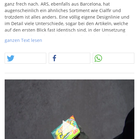
ganz frech nach.
ARS
, ebenfalls aus Barcelona, hat
augenscheinlich ein ähnliches Sortiment wie Cialfir und
trotzdem ist alles anders. Eine völlig eigene Designlinie und
im Detail viele Unterschiede, sogar bei den Artikeln, welche
auf den ersten Blick fast identisch sind, in der Umsetzung
aber was völlig anderes beinhalten. Doch der größte Anteil an
ganzen Text lesen
Artikeln ist natürlich gänzlich anders beschaffen. Eines
verbindet aber beide Firmen, die erkennbaren Traditionen
und welche Artikel in Spanien zuhause sind. Bei Cialfir konnte
man es schon bei vielen Artikeln sehen und bei
ARS
wird der
Aspekt des recht hohen Preisgefüges noch deutlicher. Und
trotzdem empfinden wir die Sortimentsausrichtung für
absolut unterstützenswert.
5 "große" Knallfrösche aus aktueller Herstellung. Sicherlich ist
die Packung schon ein Argument für sich, aber auch das
Produkt sollte etwas bieten. Wir haben uns bei der Aufnahme
des etwas teureren Frosches gefragt, wo ist hier der
Unterschied zu Cialfir. Wir wurden nicht enttäuscht und
konnten gegenüber dem anderen spanischen Hüpferli ein
deutlich größeren Frosch auspacken. Das der Effekt und das
Knallverhalten sich in aktuellem Glanz präsentiert, war