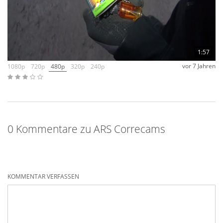
abzusehen. Wir empfinden den Artikel trotzdem als
Bereichung.
1:57
vor 7 Jahren
1080p
720p
480p
320p
240p
0 Kommentare zu ARS Correcams
KOMMENTAR VERFASSEN