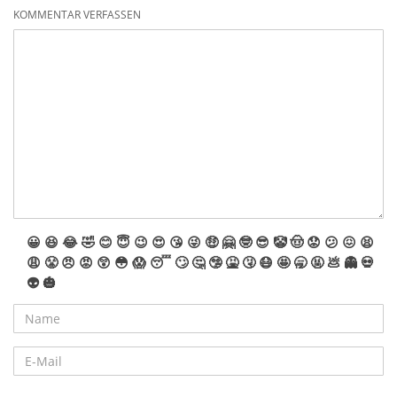
KOMMENTAR VERFASSEN
😀
😆
😂
🤣
😊
😇
😉
😍
😘
😜
🤑
🤗
🤓
😎
🤡
🤠
😟
😕
😖
😫
😩
😤
😠
😡
😲
😳
😱
😴
🙄
🤔
🤥
🤮
🤧
😷
🤩
🥱
🤬
💩
👻
💀
👽
🎃