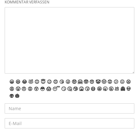
KOMMENTAR VERFASSEN
😀
😆
😂
🤣
😊
😇
😉
😍
😘
😜
🤑
🤗
🤓
😎
🤡
🤠
😟
😕
😖
😫
😩
😤
😠
😡
😲
😳
😱
😴
🙄
🤔
🤥
🤮
🤧
😷
🤩
🥱
🤬
💩
👻
💀
👽
🎃