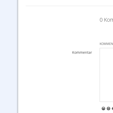
0 Kom
KOMMENT
Kommentar
😀
😆