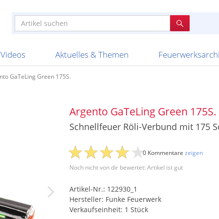
e
n anderen
e
tellen
Anzündhilfen
Bombenrohre
Ladenverkauf 2023
Auftragsbestätigung
Poster und 
Feuerwerk im
Nicht lieferb
Broekhoff
BVBA Belgien
BVD
Cafferata Vuurwe
ourismus
Feuerwerk T1
Batterien
20 Jahre Feuerwerksvitrine
Altersnachweis
Streich- und
Sammlertref
Gewerbetrei
BKV Vuurwerk
Blackboxx
Bo Peep
Bothmer Pyr
mpressionen
Schallerzeuger P1
Knallkörper
Ladenverkauf 2024
Bestellschluss
Schachteln u
Ausnahmege
Versanddien
Fireworks
Apel Feuerwerk
Argento Feuerwerk
A
t
lichkeiten
Jugendfeuerwerk
Raketen
Ladenverkauf 2025
Bestellablauf
Scherzartikel
Hochzeitsfeu
Lieferzeiten 
Adam\'s Fireworks
Alba Feuerwerk
Albert Feue
Videos
Aktuelles & Themen
Feuerwerksarch
nto GaTeLing Green 175S.
Argento GaTeLing Green 175S.
Schnellfeuer Röli-Verbund mit 175 
0 Kommentare
zeigen
Noch nicht von dir bewertet: Artikel ist gut
Artikel-Nr.: 122930_1
Hersteller: Funke Feuerwerk
Verkaufseinheit: 1 Stück