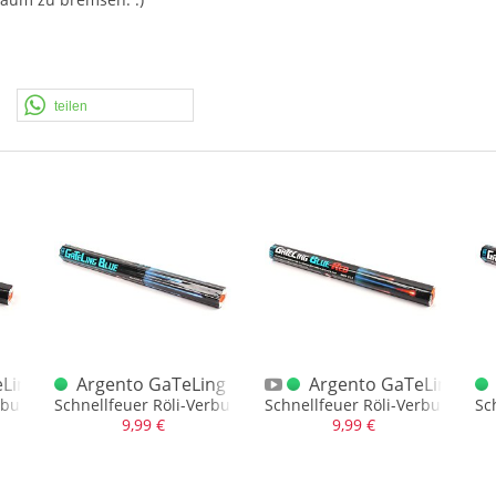
teilen
Ling Gold 175S.
Argento GaTeLing Blue 175S.
Argento GaTeLing Blue
rbund mit 175 Schuss
Schnellfeuer Röli-Verbund mit 175 Schuss in Blau
Schnellfeuer Röli-Verbund mit 
Sc
9,99 €
9,99 €