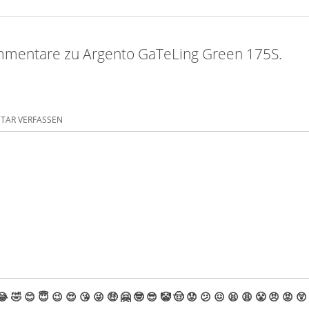
mentare zu Argento GaTeLing Green 175S.
AR VERFASSEN
😂
🤣
😊
😇
😉
😍
😘
😜
🤑
🤗
🤓
😎
🤡
🤠
😟
😕
😖
😫
😩
😤
😠
😡
😲