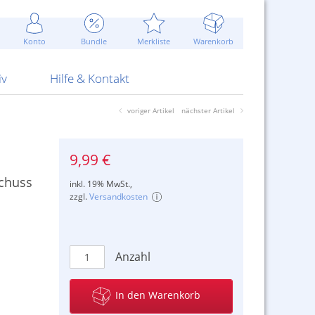
Werbung
 Jahr
are Artikel
Best of Sommeraktionen!
Widerrufsbelehrung
rk
Carl
 Bengalhölzer
fen
bende
Sommerpreise u.v.m.
AGB
otechnik
Konto
Bundle
Merkliste
Warenkorb
nd Attrappen
nehmigung
ste
Blitzschnell...
Kontaktformular
RS Pirotecnia
 und Pistolen
erwerk
& -gebiete
Über uns
werk
Alpha
iv
Hilfe & Kontakt
voriger Artikel
nächster Artikel
9,99 €
Schuss
inkl. 19% MwSt.,
zzgl.
Versandkosten
Anzahl
In den Warenkorb