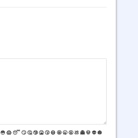
😳
😱
😴
🙄
🤔
🤥
🤮
🤧
😷
🤩
🥱
🤬
💩
👻
💀
👽
🎃