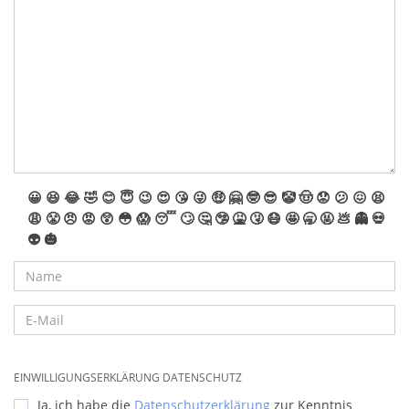
😀
😆
😂
🤣
😊
😇
😉
😍
😘
😜
🤑
🤗
🤓
😎
🤡
🤠
😟
😕
😖
😫
😩
😤
😠
😡
😲
😳
😱
😴
🙄
🤔
🤥
🤮
🤧
😷
🤩
🥱
🤬
💩
👻
💀
👽
🎃
EINWILLIGUNGSERKLÄRUNG DATENSCHUTZ
Ja, ich habe die
Datenschutzerklärung
zur Kenntnis