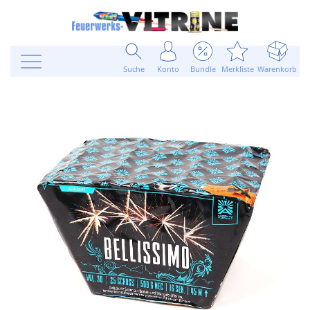
Suche
Konto
Bundle
Merkliste
Warenkorb