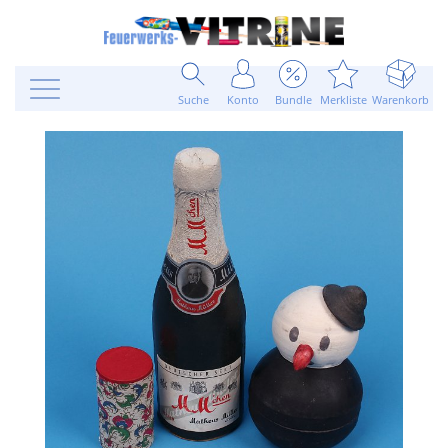
Suche
Konto
Bundle
Merkliste
Warenkorb