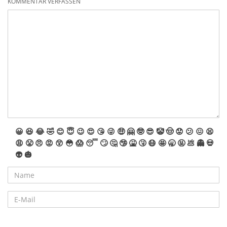
KOMMENTAR VERFASSEN
😀
😆
😂
🤣
😊
😇
😉
😍
😘
😜
🤑
🤗
🤓
😎
🤡
🤠
😟
😕
😖
😫
😩
😤
😠
😡
😲
😳
😱
😴
🙄
🤔
🤥
🤮
🤧
😷
🤩
🥱
🤬
💩
👻
💀
👽
🎃