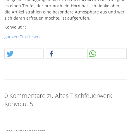
es einen Teufel, der nur noch ein Horn hat. Ich denke aber,
die Artikel strahlen eine besondere Atmosphäre aus und wer
sich daran erfreuen möchte, ist aufgerufen.
Konvolut 1:
- Sektflasche (Schautafel-Exponat)
ganzen Text lesen
- Bombe
- Schneemann-Kopf (Depyfag)
- u.v.m.
Die Artikel verstehen sich als Sammlerstücke,
Beschädigungen, Altersspuren sind gängige Vorkommenisse.
Gekauft wie gesehen.
0 Kommentare zu Altes Tischfeuerwerk
Konvolut 5