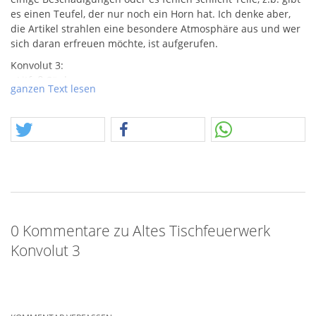
es einen Teufel, der nur noch ein Horn hat. Ich denke aber,
die Artikel strahlen eine besondere Atmosphäre aus und wer
sich daran erfreuen möchte, ist aufgerufen.
Konvolut 3:
- Litfaß Säule
ganzen Text lesen
- Pink-Pilz
- Pittiplatsch-Kopf (Depyfag)
- u.v.m.
Die Artikel verstehen sich als Sammlerstücke,
Beschädigungen, Altersspuren sind gängige Vorkommenisse.
Gekauft wie gesehen.
0 Kommentare zu Altes Tischfeuerwerk
Konvolut 3