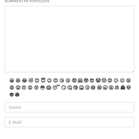
KOMMENTAR VERFASSEN
😀
😆
😂
🤣
😊
😇
😉
😍
😘
😜
🤑
🤗
🤓
😎
🤡
🤠
😟
😕
😖
😫
😩
😤
😠
😡
😲
😳
😱
😴
🙄
🤔
🤥
🤮
🤧
😷
🤩
🥱
🤬
💩
👻
💀
👽
🎃