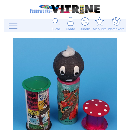
Suche
Konto
Bundle
Merkliste
Warenkorb