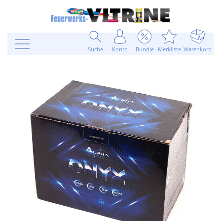
Suche
Konto
Bundle
Merkliste
Warenkorb