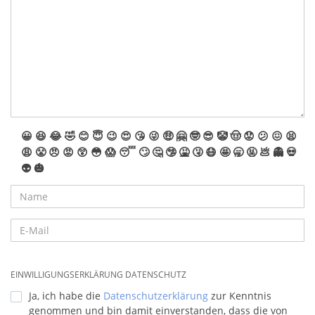
😀
😆
😂
🤣
😊
😇
😉
😍
😘
😜
🤑
🤗
🤓
😎
🤡
🤠
😟
😕
😖
😫
😩
😤
😠
😡
😲
😳
😱
😴
🙄
🤔
🤥
🤮
🤧
😷
🤩
🥱
🤬
💩
👻
💀
👽
🎃
EINWILLIGUNGSERKLÄRUNG DATENSCHUTZ
Ja, ich habe die
Datenschutzerklärung
zur Kenntnis
genommen und bin damit einverstanden, dass die von