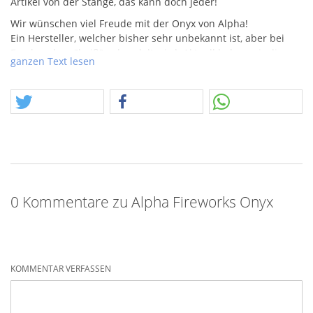
Artikel von der Stange, das kann doch jeder!
Wir wünschen viel Freude mit der Onyx von Alpha!
Ein Hersteller, welcher bisher sehr unbekannt ist, aber bei
Freaks schon "heiß" gehandelt wird. Aktuell haben wir diese
ganzen Text lesen
Artikel erstmal nur als sporadische Angebote drin, sollte sich
hier aber ein guter Kontakt herstellen lassen, dann könnte
auch mehr folgen. Die Onyx, mit tollem Aufstiegseffekt zu
großem, violetten Sternenbukett und Verwandlung zu einer
Ghostwolke. Die Salven sind alle gefächert und jede Salve ist
anders atembraubend, da wollen wir Euch aber nicht zuviel
verraten.
0 Kommentare zu Alpha Fireworks Onyx
KOMMENTAR VERFASSEN